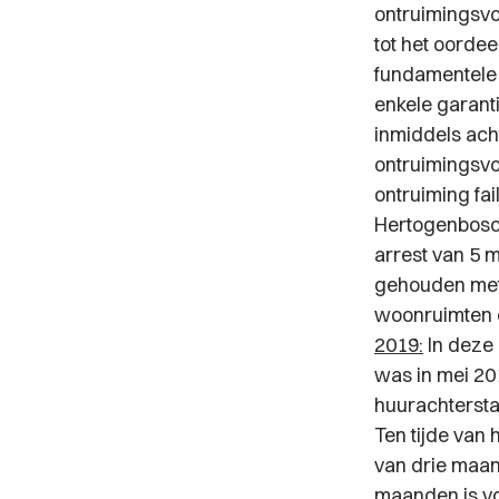
ontruimingsvo
tot het oordee
fundamentele 
enkele garant
inmiddels acht
ontruimingsvo
ontruiming fai
Hertogenbosch
arrest van 5 m
gehouden met
woonruimten e
2019:
In deze 
was in mei 201
huurachtersta
Ten tijde van
van drie maan
maanden is vo