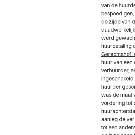
van de huurd
bespoedigen, 
de zijde van d
daadwerkelij
werd gewacht.
huurbetaling 
Gerechtshof ’
huur van een 
verhuurder, e
ingeschakeld.
huurder geso
was de maat v
vordering tot
huurachtersta
aanleg de ver
tot een ander