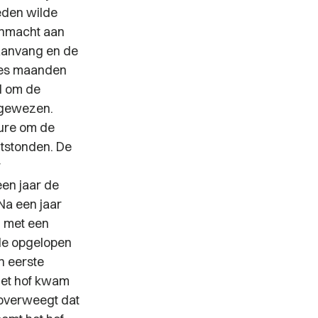
eden wilde
sonmacht aan
e aanvang en de
zes maanden
d om de
fgewezen.
ure om de
ntstonden. De
r
en jaar de
a een jaar
d met een
 de opgelopen
n eerste
Het hof kwam
 overweegt dat