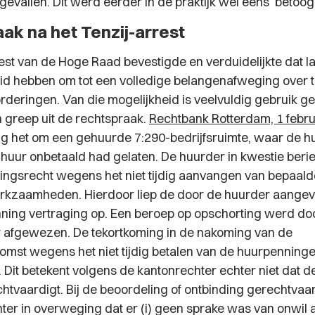
gevallen. Dit werd eerder in de praktijk wel eens betoog
ak na het Tenzij-arrest
rest van de Hoge Raad bevestigde en verduidelijkte dat l
id hebben om tot een volledige belangenafweging over t
rderingen. Van die mogelijkheid is veelvuldig gebruik g
 greep uit de rechtspraak.
Rechtbank Rotterdam, 1 febru
g het om een gehuurde 7:290-bedrijfsruimte, waar de h
uur onbetaald had gelaten. De huurder in kwestie berie
ingsrecht wegens het niet tijdig aanvangen van bepaald
rkzaamheden. Hierdoor liep de door de huurder aange
ing vertraging op. Een beroep op opschorting werd do
 afgewezen. De tekortkoming in de nakoming van de
mst wegens het niet tijdig betalen van de huurpenning
 Dit betekent volgens de kantonrechter echter niet dat d
chtvaardigt. Bij de beoordeling of ontbinding gerechtvaa
ter in overweging dat er (i) geen sprake was van onwil 