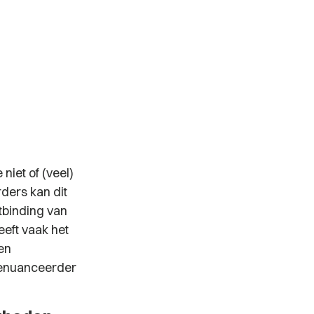
iet of (veel)
ders kan dit
tbinding van
eeft vaak het
en
 genuanceerder