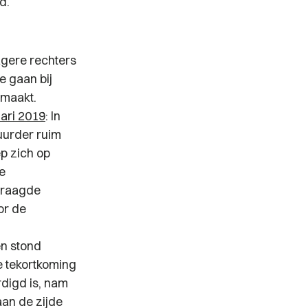
d.
agere rechters
e gaan bij
emaakt.
ari 2019
: In
uurder ruim
p zich op
e
vraagde
or de
en stond
e tekortkoming
rdigd is, nam
aan de zijde