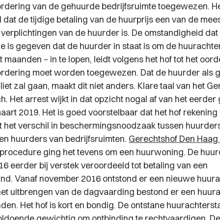
rdering van de gehuurde bedrijfsruimte toegewezen. H
l dat de tijdige betaling van de huurprijs een van de mee
verplichtingen van de huurder is. De omstandigheid dat
ie is gegeven dat de huurder in staat is om de huurachte
 maanden – in te lopen, leidt volgens het hof tot het oord
rdering moet worden toegewezen. Dat de huurder als g
lliet zal gaan, maakt dit niet anders. Klare taal van het Ge
. Het arrest wijkt in dat opzicht nogal af van het eerd
aart 2019. Het is goed voorstelbaar dat het hof rekening 
 het verschil in beschermingsnoodzaak tussen huurder
n huurders van bedrijfsruimten.
Gerechtshof Den Haag
procedure ging het tevens om een huurwoning. De huurd
6 eerder bij verstek veroordeeld tot betaling van een
nd. Vanaf november 2016 ontstond er een nieuwe huura
 het uitbrengen van de dagvaarding bestond er een huur
den. Het hof is kort en bondig. De ontstane huurachterst
ldoende gewichtig om ontbinding te rechtvaardigen. D