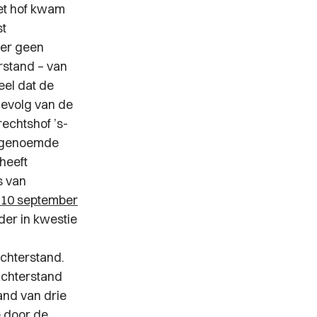
et hof kwam
st
 er geen
rstand – van
eel dat de
evolg van de
rechtshof ’s-
er genoemde
heeft
s van
 10 september
er in kwestie
chterstand.
achterstand
and van drie
e door de