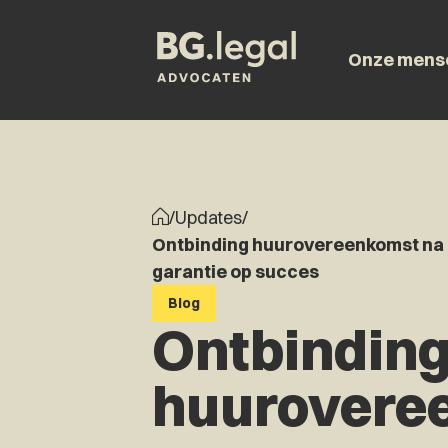
Onze mens
/
Updates
/
Ontbinding huurovereenkomst na
garantie op succes
Blog
Ontbindin
huurovere