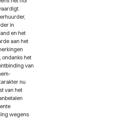
emt het hof
vaardigt.
verhuurder,
der in
tand en het
arde aan het
merkingen
, ondanks het
ontbinding van
nhem-
karakter nu
st van het
wanbetalen
cente
eding wegens