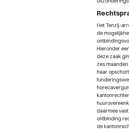
uitzonderings
Rechtspra
Het Tenzij-ar
de mogelijkhe
ontbindingsvo
Hieronder een
deze zaak gin
zes maanden h
haar opschort
funderingswe
horecavergunn
kantonrechter
huurovereenko
daarmee vast.
ontbinding re
de kantonrech