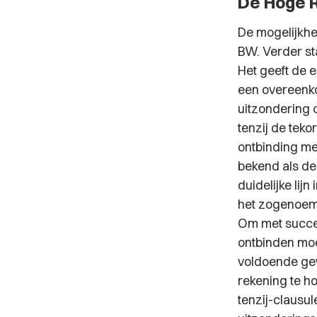
De Hoge R
De mogelijkhei
BW. Verder st
Het geeft de e
een overeenko
uitzondering 
tenzij de tek
ontbinding me
bekend als de
duidelijke lij
het zogenoe
Om met succe
ontbinden moe
voldoende ge
rekening te h
tenzij-clausu