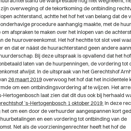
huurachterstand de wanprestatie nog niet wegneemt, ne
n zijn overweging of de tekortkoming de ontbinding recht
lopen achterstand, achtte het hof het van belang dat de 
e onderhavige procedure aanhangig maakte, met de huur
 om afspraken te maken over het inlopen van de achters
an de huurovereenkomst. Het hof hechtte tot slot veel wa
r en dat er náást de huurachterstand geen andere aan
huurderschap. Bij deze uitspraak is opvallend dat het hof
 onbetaald laten van de huurpenningen, de vordering tot 
nkomst afwijst. In de uitspraak van het Gerechtshof Ar
van
26 maart 2019
overwoog het hof dat het incidentele 
ormde om een ontbindingsvordering af te wijzen. Het arre
s-Hertogenbosch laat zien dat dit dus ook bij herhaald 
rechtshof ’s-Hertogenbosch 1 oktober 2019:
In deze re
ng het om een door de verhuurder aangespannen kort g
e huurbetalingen en een vordering tot ontbinding van de
mst. Net als de voorzieningenrechter heeft het hof de