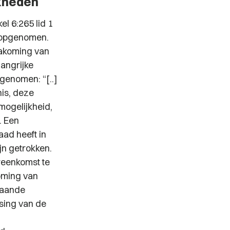
jkheden
l 6:265 lid 1
W opgenomen.
nakoming van
langrijke
 opgenomen:
“[..]
nis, deze
ogelijkheid,
. Een
aad heeft in
jn getrokken.
reenkomst te
oming van
rgaande
sing van de