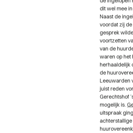
de ingelopen 
dit wel mee i
Naast de inge
voordat zij d
gesprek wilde
voortzetten v
van de huurde
waren op het 
herhaaldelijk
de huuroveree
Leeuwarden 
juist reden v
Gerechtshof ’
mogelijk is.
Ge
uitspraak gi
achterstallig
huurovereenko