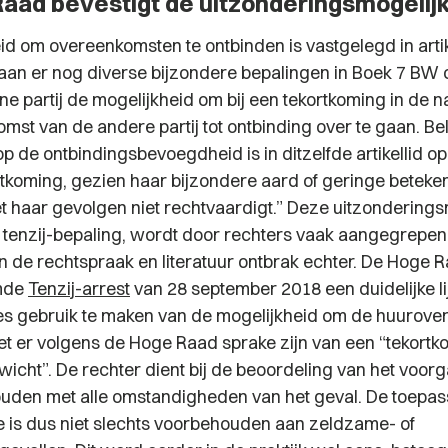
aad bevestigt de uitzonderingsmogeli
d om overeenkomsten te ontbinden is vastgelegd in artike
aan er nog diverse bijzondere bepalingen in Boek 7 B
ne partij de mogelijkheid om bij een tekortkoming in de 
mst van de andere partij tot ontbinding over te gaan. Be
op de ontbindingsbevoegdheid is in ditzelfde artikellid
ortkoming, gezien haar bijzondere aard of geringe beteke
t haar gevolgen niet rechtvaardigt.”
Deze uitzonderingsm
 tenzij-bepaling, wordt door rechters vaak aangegrepen
n in de rechtspraak en literatuur ontbrak echter. De Hoge R
mde
Tenzij
-
arrest
van 28 september 2018 een duidelijke li
s gebruik te maken van de mogelijkheid om de huurove
t er volgens de Hoge Raad sprake zijn van een “
tekortk
wicht
”. De rechter dient bij de beoordeling van het voo
ouden met alle omstandigheden van het geval. De toepas
le is dus niet slechts voorbehouden aan zeldzame- of