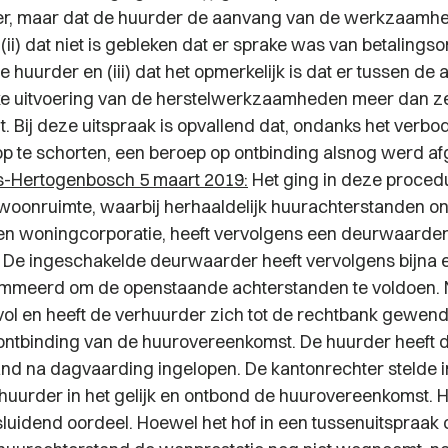
er, maar dat de huurder de aanvang van de werkzaamh
(ii) dat niet is gebleken dat er sprake was van betaling
e huurder en (iii) dat het opmerkelijk is dat er tussen d
ke uitvoering van de herstelwerkzaamheden meer dan 
 Bij deze uitspraak is opvallend dat, ondanks het verbo
op te schorten, een beroep op ontbinding alsnog werd a
s-Hertogenbosch 5 maart 2019:
Het ging in deze proced
woonruimte, waarbij herhaaldelijk huurachterstanden o
en woningcorporatie, heeft vervolgens een deurwaarde
 De ingeschakelde deurwaarder heeft vervolgens bijna e
mmeerd om de openstaande achterstanden te voldoen. N
ol en heeft de verhuurder zich tot de rechtbank gewen
 ontbinding van de huurovereenkomst. De huurder heeft
nd na dagvaarding ingelopen. De kantonrechter stelde i
huurder in het gelijk en ontbond de huurovereenkomst. 
sluidend oordeel. Hoewel het hof in een tussenuitspraak