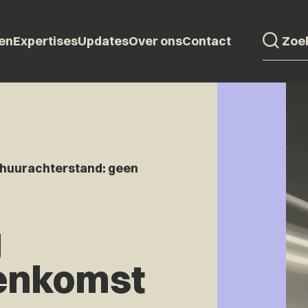
en
Expertises
Updates
Over ons
Contact
 huurachterstand: geen
g
enkomst