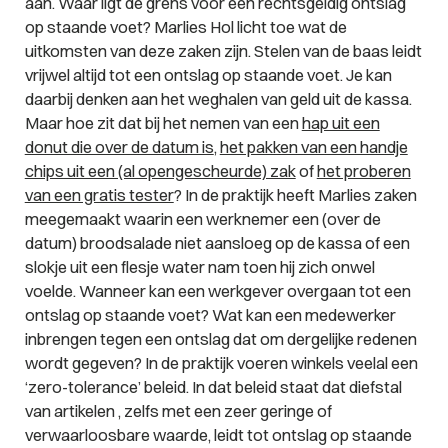
aan. Waar ligt de grens voor een rechtsgeldig ontslag
op staande voet? Marlies Hol licht toe wat de
uitkomsten van deze zaken zijn.
Stelen van de baas leidt
vrijwel altijd tot een ontslag op staande voet. Je kan
daarbij denken aan het weghalen van geld uit de kassa.
Maar hoe zit dat bij het nemen van een
hap uit een
donut die over de datum is
,
het pakken van een handje
chips uit een (al opengescheurde) zak
of
het proberen
van een gratis tester
? In de praktijk heeft Marlies zaken
meegemaakt waarin een werknemer een (over de
datum) broodsalade niet aansloeg op de kassa of een
slokje uit een flesje water nam toen hij zich onwel
voelde. Wanneer kan een werkgever overgaan tot een
ontslag op staande voet? Wat kan een medewerker
inbrengen tegen een ontslag dat om dergelijke redenen
wordt gegeven? In de praktijk voeren winkels veelal een
‘zero-tolerance’ beleid. In dat beleid staat dat diefstal
van artikelen , zelfs met een zeer geringe of
verwaarloosbare waarde, leidt tot ontslag op staande