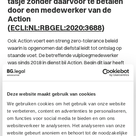
tasje zonder daarvoor te betalen
door een medewerker van de
Action
(
ECLI:NL:RBGEL:2020:3688
)
Ook Action voert een streng zero-tolerance beleid
waarin is opgenomen dat diefstal leidt tot ontslag op
staande voet. De betreffende vulploegmedewerker
was sinds 2018 in dienst bij Action. Begin dit jaar heeft
deze medewerker 20 regenponcho’s gekocht en
afgerekend. De medewerker heeft daarna een plastic
tasje gepakt om de poncho’s in te doen. De waarde van
het plastic tasje is € 0,03. De medewerker is daarvoor
Deze website maakt gebruik van cookies
op staande voet ontslagen. De medewerker voert
We gebruiken cookies om het gebruik van onze website
tegen dat ontslag aan dat de waarde van het plastic
te verbeteren, content en advertenties te personaliseren,
tasje gering is. Verder wijst de medewerker de rechter
om functies voor social media te bieden en om ons
op zijn goede functioneren en de ernstige gevolgen die
websiteverkeer te analyseren. Het analyseren van onze
het ontslag voor hem heeft. De rechter oordeelt dat het
website gebeurt anoniem en behoort tot de noodzakelijke
ontslag op staande voet een te vergaande maatregel