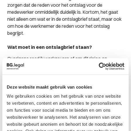
zorgen dat de reden voor het ontslag voor de
medewerker onmiddellijk duidelijk is. Kortom, het gaat
niet alleen om wat er in de ontslagbrief staat, maar ook
om hoe de werknemer de reden voor het ontslag
begrijpt.
Wat moet in een ontslagbrief staan?
Overigens raad ik werkgevers af om dit risico op
voorhand bewust te nemen, maar het kan een middel
zijn om te voldoen aan de medelingseis. Vooral in een
praktijk waar werkgevers eerst tot ontslag overgaan en
daarna pas een advocaat inschakelen, kan de advocaat
Deze website maakt gebruik van cookies
dankbaar gebruikmaken van eerdere
We gebruiken cookies om het gebruik van onze website
contactmomenten met medewerker over de redenen
te verbeteren, content en advertenties te personaliseren,
voor ontslag. Toch raad ik aan om zorgvuldiger te zijn
om functies voor social media te bieden en om ons
dan de normen die de Hoge Raad hier stelt, door een
websiteverkeer te analyseren. Het analyseren van onze
ontslagbrief op te stellen die geen ruimte laat voor
website gebeurt anoniem en behoort tot de noodzakelijke
twijfel. Denk aan verwijzen naar eerdere gesprekken