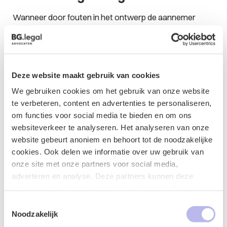
Wanneer door fouten in het ontwerp de aannemer
schadevergoeding moet betalen aan de
opdrachtgever/koper of de herstelwerkzaamheden op
eigen kosten moet verrichten, kan de aannemer
proberen zijn schade te verhalen op de
Deze website maakt gebruik van cookies
projectontwikkelaar. Of dat lukt zal vooral afhankelijk zijn
van het contract tussen de projectontwikkelaar en de
We gebruiken cookies om het gebruik van onze website
aannemer. Vaak is in dit soort contracten de
te verbeteren, content en advertenties te personaliseren,
aansprakelijkheid van de projectontwikkelaar waar het
om functies voor social media te bieden en om ons
de aanneming van het werk betreft uitgesloten.
websiteverkeer te analyseren. Het analyseren van onze
website gebeurt anoniem en behoort tot de noodzakelijke
cookies. Ook delen we informatie over uw gebruik van
onze site met onze partners voor social media,
adverteren en analyse. Deze partners kunnen deze
Contactformulier
gegevens combineren met andere informatie die u aan ze
heeft verstrekt of die ze hebben verzameld op basis van
Toestemmingsselectie
uw gebruik van hun services.
Noodzakelijk