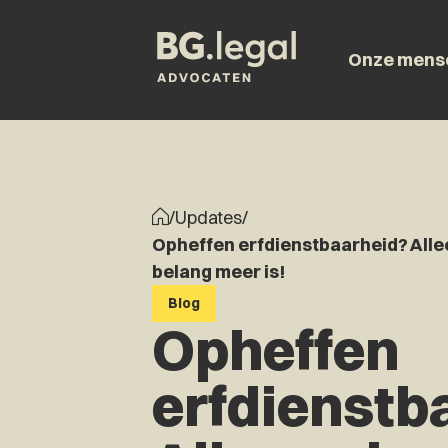
Onze mens
/
Updates
/
Opheffen erfdienstbaarheid? Allee
belang meer is!
Blog
Opheffen
erfdienstb