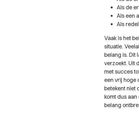
Als de er
Als een a
Als redel
Vaak is het be
situatie. Veel
belang is. Dit 
verzoekt. Uit
met succes to
een vrij hoge 
betekent niet 
komt dus aan o
belang ontbre