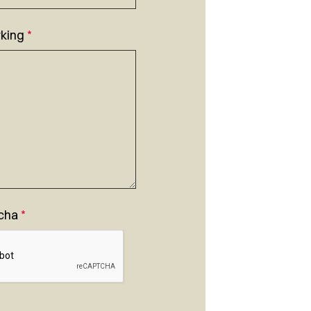
king
*
cha
*