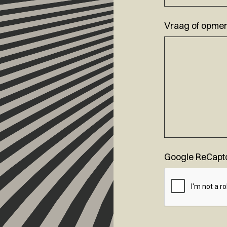
Vraag of opmer
Google ReCapt