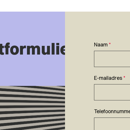
tformulier
Naam
*
E-mailadres
*
Telefoonnumm