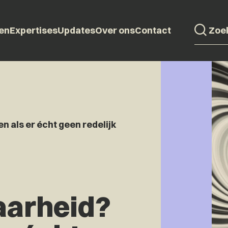
en
Expertises
Updates
Over ons
Contact
n als er écht geen redelijk
aarheid?