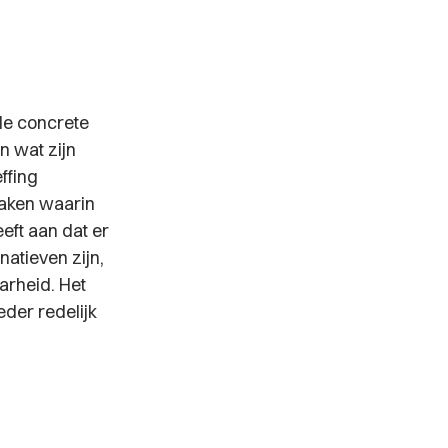
 de concrete
n wat zijn
effing
raken waarin
eft aan dat er
natieven zijn,
arheid. Het
eder redelijk