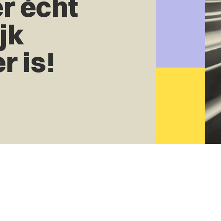
er écht
jk
r is!