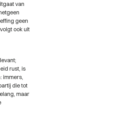
itgaat van
 hetgeen
heffing geen
volgt ook uit
levant;
id rust, is
n: immers,
rtij die tot
elang, maar
e