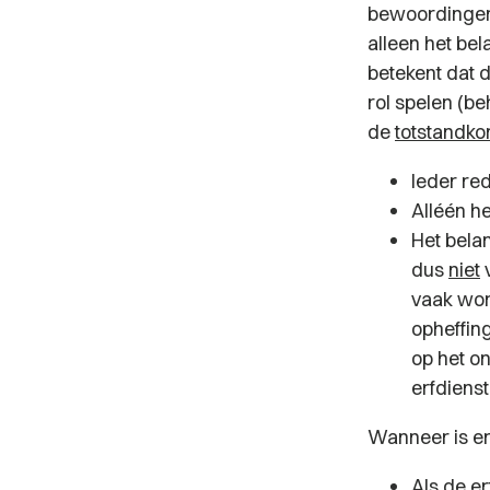
bewoordingen 
alleen het bel
betekent dat 
rol spelen (be
de
totstandk
Ieder re
Alléén he
Het bela
dus
niet
v
vaak wor
opheffing
op het o
erfdiens
Wanneer is er
Als de er