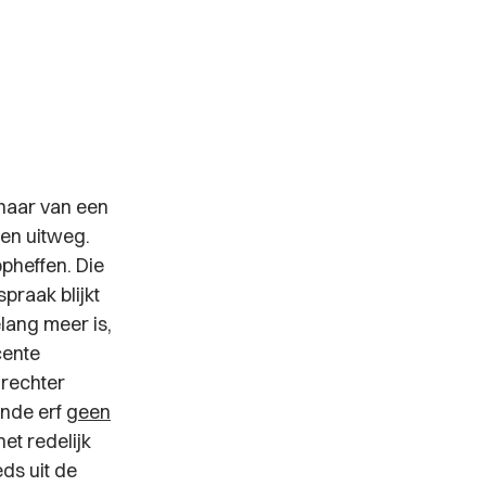
enaar van een
een uitweg.
pheffen. Die
praak blijkt
elang meer is,
cente
 rechter
ende erf
geen
het redelijk
ds uit de