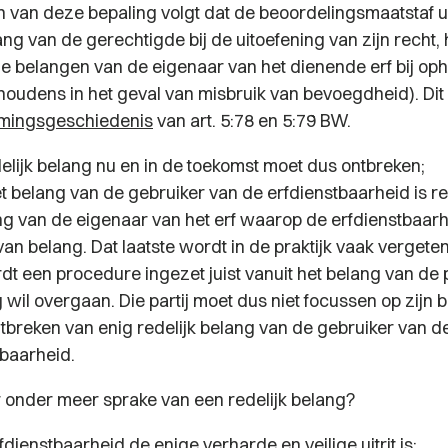
van deze bepaling volgt dat de beoordelingsmaatstaf u
ang van de gerechtigde bij de uitoefening van zijn recht,
de belangen van de eigenaar van het dienende erf bij op
houdens in het geval van misbruik van bevoegdheid). Dit 
omingsgeschiedenis
van art. 5:78 en 5:79 BW.
delijk belang nu en in de toekomst moet dus ontbreken;
t belang van de gebruiker van de erfdienstbaarheid is re
ng van de eigenaar van het erf waarop de erfdienstbaarhe
an belang. Dat laatste wordt in de praktijk vaak vergete
dt een procedure ingezet
juist
vanuit het belang van de pa
 wil overgaan. Die partij moet dus niet focussen op
zijn
b
ntbreken van enig redelijk belang van de gebruiker van d
tbaarheid.
 onder meer sprake van een redelijk belang?
fdienstbaarheid de enige verharde en veilige uitrit is;