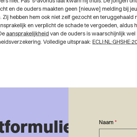
rs niet. Pas ‘s-avonds laat kwam hij thuis. De jongen on
zicht en de ouders maakten geen [nieuwe] melding bij j
tie. Zij hebben hem ook niet zelf gezocht en teruggehaald 
nsprakelijk en verplicht de schade te vergoeden, aldus h
 De
aansprakelijkheid
van de ouders is waarschijnlijk wel
heidsverzekering. Volledige uitspraak:
ECLI:NL:GHSHE:2
tformulier
Naam
*