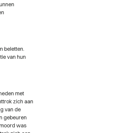
kunnen
en
n beletten.
tie van hun
jkheden met
ttrok zich aan
ng van de
en gebeuren
e moord was