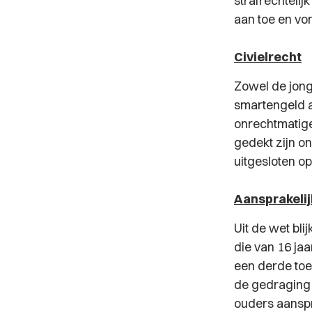
strafrechtelij
aan toe en vo
Civielrecht
Zowel de jong
smartengeld a
onrechtmatige
gedekt zijn o
uitgesloten o
Aansprakelij
Uit de wet bli
die van 16 jaa
een derde toe
de gedraging va
ouders aanspr