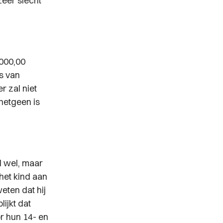
zeer slecht
.000,00
s van
r zal niet
hetgeen is
al wel, maar
 het kind aan
eten dat hij
lijkt dat
r hun 14- en