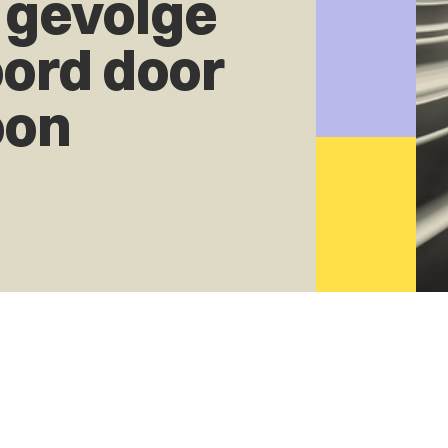
 gevolge
ord door
oon