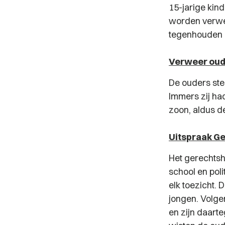
15-jarige kind
worden verwet
tegenhouden i
Verweer oud
De ouders ste
Immers zij ha
zoon, aldus d
Uitspraak G
Het gerechtsho
school en pol
elk toezicht.
jongen. Volge
en zijn daart