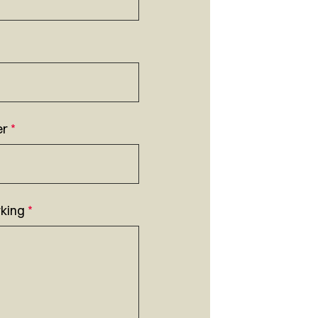
er
*
king
*