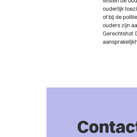
wisten de oude
ouderlijk toe
of bij de poli
ouders zijn aa
Gerechtshof.
aansprakelijk
Contac