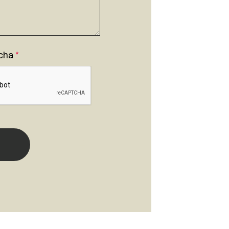
cha
*