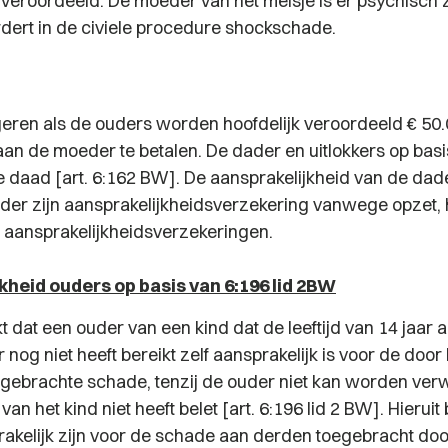
k veroordeeld. De moeder van het meisje is er psychisch 
rdert in de civiele procedure shockschade.
eren als de ouders worden hoofdelijk veroordeeld € 50
an de moeder te betalen. De dader en uitlokkers op basi
 daad [art. 6:162 BW]. De aansprakelijkheid van de dade
nder zijn aansprakelijkheidsverzekering vanwege opzet, 
p aansprakelijkheidsverzekeringen.
kheid ouders op basis van 6:196 lid 2BW
jkt dat een ouder van een kind dat de leeftijd van 14 jaar 
r nog niet heeft bereikt zelf aansprakelijk is voor de door
gebrachte schade, tenzij de ouder niet kan worden verw
n het kind niet heeft belet [art. 6:196 lid 2 BW]. Hieruit b
akelijk zijn voor de schade aan derden toegebracht doo