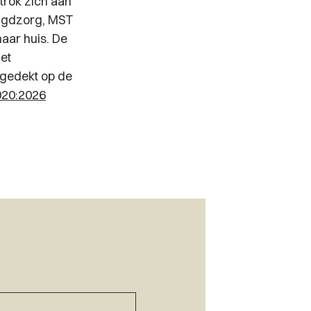
ttrok zich aan
eugdzorg, MST
naar huis. De
et
 gedekt op de
020:2026