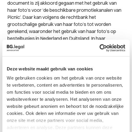
document is zij akkoord gegaan met het gebruik van
haar foto’s voor ‘de beschikbare promotiekanalen van
Picnic’. Daar kan volgens de rechtbank het
grootschalige gebruik van haar foto’s tot worden
gerekend, waaronder het gebruik van haar foto’s op
bestelbusjes in Nederland en Duitsland. In haar
hoedanigheid als reguliere werknemer had zij er geen
rekening mee hoeven houden dat zij door dit
grootschalig gebruik waarschijnlijk voor langere tijd met
het bedrijf geassocieerd zou worden. Dit is bijvoorbeeld
Deze website maakt gebruik van cookies
anders bij een professionele acteur die wordt
We gebruiken cookies om het gebruik van onze website
ingehuurd om langere tijd het gezicht van een
te verbeteren, content en advertenties te personaliseren,
campagne te zijn en hiervoor een passende vergoeding
om functies voor social media te bieden en om ons
ontvangt.
websiteverkeer te analyseren. Het analyseren van onze
website gebeurt anoniem en behoort tot de noodzakelijke
Schadevergoeding
cookies. Ook delen we informatie over uw gebruik van
Voorts stelt de rechtbank dat het voldoende
onze site met onze partners voor social media,
aannemelijk is geworden dat de medewerker
adverteren en analyse. Deze partners kunnen deze