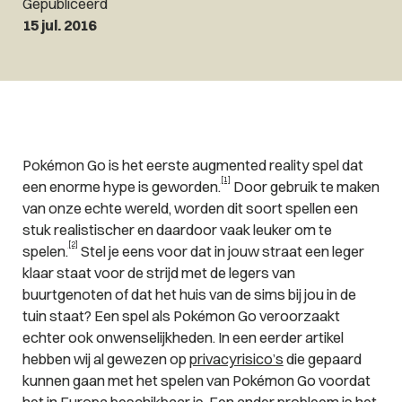
Gepubliceerd
15 jul. 2016
Pokémon Go is het eerste augmented reality spel dat
[1]
een enorme hype is geworden.
Door gebruik te maken
van onze echte wereld, worden dit soort spellen een
stuk realistischer en daardoor vaak leuker om te
[2]
spelen.
Stel je eens voor dat in jouw straat een leger
klaar staat voor de strijd met de legers van
buurtgenoten of dat het huis van de sims bij jou in de
tuin staat? Een spel als Pokémon Go veroorzaakt
echter ook onwenselijkheden. In een eerder artikel
hebben wij al gewezen op
privacyrisico’s
die gepaard
kunnen gaan met het spelen van Pokémon Go voordat
het in Europa beschikbaar is. Een ander probleem is het