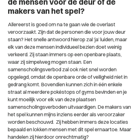
de mensen voor de deur of de
makers van het spel?
Allereerst is goed om na te gaan wie de overlast
veroorzaakt. Zijn dat de personen die voor jouw deur
staan? Het snelle antwoord hierop zal ‘ja’ luiden, maar
elk van deze mensen individueel bezien doet weinig
verkeerd. Zij staan immers op een openbare plaats,
waar zij simpelweg mogen staan. Een
samenscholingsverbod zal ook niet snel worden
opgelegd, omdat de openbare orde of veiligheid niet in
gedrang komt. Bovendien kunnen zich in één enkele
straat al meerdere pokéstops of gyms bevinden en je
kunt moeilijk voor elk van deze plaatsen
samenscholingsverboden uitvaardigen. De makers van
het spel kunnen mijns inziens eerder als veroorzaker
worden beschouwd. Zij hebben immers deze locaties
bepaald en lokken mensen met dit spel ernaartoe. Maar
handelen zij hierdoor onrechtmatig?