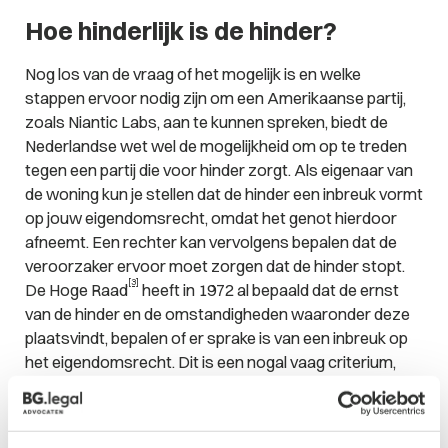
Hoe hinderlijk is de hinder?
Nog los van de vraag of het mogelijk is en welke
stappen ervoor nodig zijn om een Amerikaanse partij,
zoals Niantic Labs, aan te kunnen spreken, biedt de
Nederlandse wet wel de mogelijkheid om op te treden
tegen een partij die voor hinder zorgt. Als eigenaar van
de woning kun je stellen dat de hinder een inbreuk vormt
op jouw eigendomsrecht, omdat het genot hierdoor
afneemt. Een rechter kan vervolgens bepalen dat de
veroorzaker ervoor moet zorgen dat de hinder stopt.
[3]
De Hoge Raad
heeft in 1972 al bepaald dat de ernst
van de hinder en de omstandigheden waaronder deze
plaatsvindt, bepalen of er sprake is van een inbreuk op
het eigendomsrecht. Dit is een nogal vaag criterium,
waaruit niet meer dan de conclusie kan worden
getrokken dan dat het mogelijk kan zijn om op te treden
als de hinder maar erg genoeg is en lang genoeg duurt.