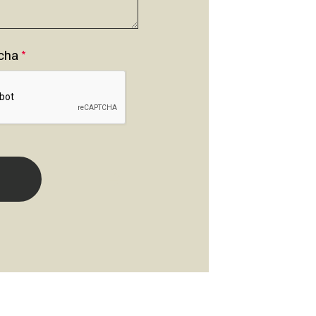
cha
*