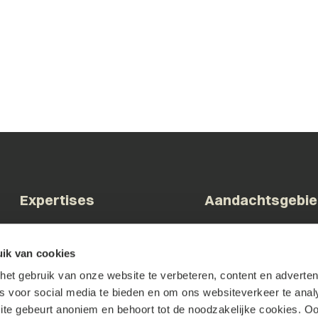
Expertises
Aandachtsgebi
Arbeid & Ontslag
Bestuur & Overheid
ik van cookies
Commerciële contracten
Bouw & Vastgoed
et gebruik van onze website te verbeteren, content en advertent
Corporate & M&A
Brainport & Innovatie
es voor social media te bieden en om ons websiteverkeer te anal
Faillissement &
Familiebedrijven & DG
te gebeurt anoniem en behoort tot de noodzakelijke cookies. O