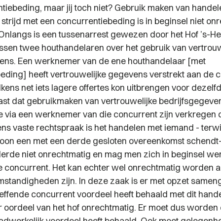
tiebeding, maar jij toch niet? Gebruik maken van hande
strijd met een concurrentiebeding is in beginsel niet on
Onlangs is een tussenarrest gewezen door het Hof ’s-
ussen twee houthandelaren over het gebruik van vertrouw
vens. Een werknemer van de ene houthandelaar [met
eding] heeft vertrouwelijke gegevens verstrekt aan de 
kens net iets lagere offertes kon uitbrengen voor dezelf
 vast dat gebruikmaken van vertrouwelijke bedrijfsgegeve
e via een werknemer van die concurrent zijn verkregen
gens vaste rechtspraak is het handelen met iemand - terw
oon een met een derde gesloten overeenkomst schendt- 
erde niet onrechtmatig en mag men zich in beginsel we
de concurrent. Het kan echter wel onrechtmatig worden a
standigheden zijn. In deze zaak is er met opzet same
effende concurrent voordeel heeft behaald met dit handel
 oordeel van het hof onrechtmatig. Er moet dus worden
dwerkelijk voordeel heeft behaald. Ook moet gelegenh