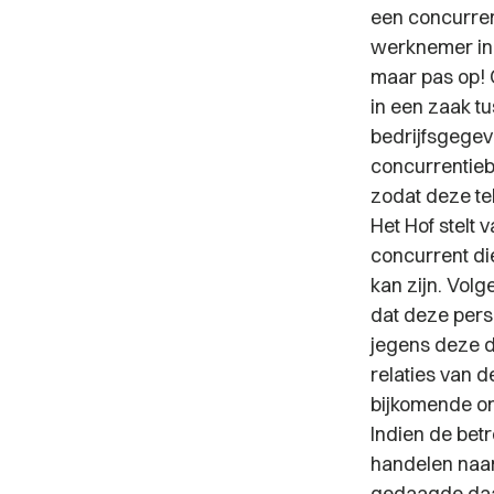
een concurren
werknemer in 
maar pas op! 
in een zaak t
bedrijfsgege
concurrentieb
zodat deze tel
Het Hof stelt
concurrent di
kan zijn. Vol
dat deze pers
jegens deze d
relaties van 
bijkomende om
Indien de betr
handelen naar
gedaagde daa