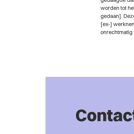
worden tot he
gedaan]. Deze
[ex-] werknem
onrechtmatig 
Contac