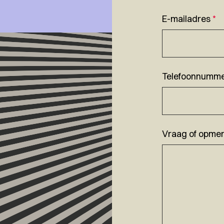
E-mailadres
*
Telefoonnumm
Vraag of opmer