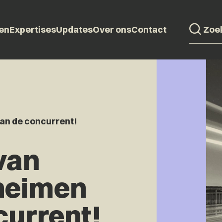
en
Expertises
Updates
Over ons
Contact
van de concurrent!
van
heimen
current!