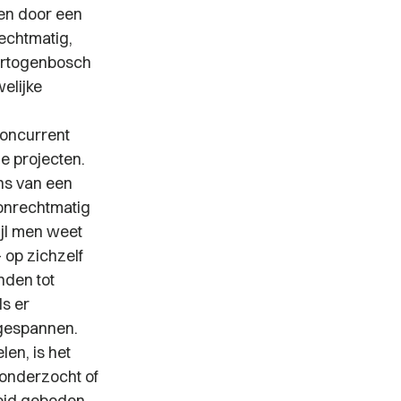
len door een
rechtmatig,
Hertogenbosch
elijke
concurrent
de projecten.
ns van een
 onrechtmatig
ijl men weet
op zichzelf
nden tot
ls er
ngespannen.
en, is het
 onderzocht of
eid geboden