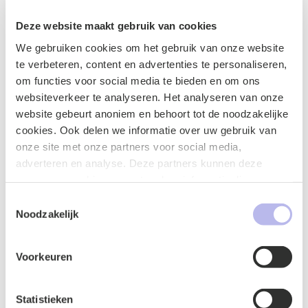
Naam
*
Deze website maakt gebruik van cookies
We gebruiken cookies om het gebruik van onze website
te verbeteren, content en advertenties te personaliseren,
om functies voor social media te bieden en om ons
E-mailadres
*
websiteverkeer te analyseren. Het analyseren van onze
website gebeurt anoniem en behoort tot de noodzakelijke
cookies. Ook delen we informatie over uw gebruik van
onze site met onze partners voor social media,
adverteren en analyse. Deze partners kunnen deze
Telefoonnummer
*
gegevens combineren met andere informatie die u aan ze
heeft verstrekt of die ze hebben verzameld op basis van
Toestemmingsselectie
uw gebruik van hun services.
Noodzakelijk
Vraag of opmerking
*
Voorkeuren
Statistieken