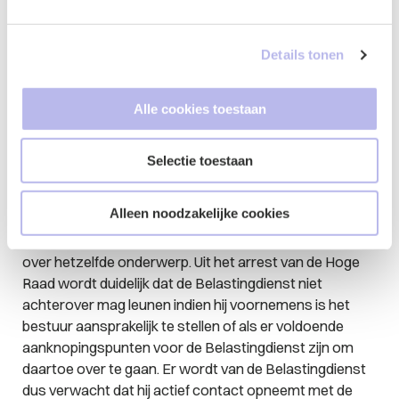
verjaard, waardoor de aansprakelijkheidsstelling niet
langer doorgezet kan worden.
Details tonen
Conclusie
Alle cookies toestaan
Uit de Leidraad Invordering volgt dat in geval van
samenloop van bestuurdersaansprakelijkheid in
beginsel alleen de curator overgaat tot
Selectie toestaan
aansprakelijkheidsstelling. Dit is in lijn met het
uitgangspunt dat slechts één
Alleen noodzakelijke cookies
bestuurdersaansprakelijkheidsregeling dient te worden
toegepast ter voorkoming van dubbele procedures
over hetzelfde onderwerp. Uit het arrest van de Hoge
Raad wordt duidelijk dat de Belastingdienst niet
achterover mag leunen indien hij voornemens is het
bestuur aansprakelijk te stellen of als er voldoende
aanknopingspunten voor de Belastingdienst zijn om
daartoe over te gaan. Er wordt van de Belastingdienst
dus verwacht dat hij actief contact opneemt met de