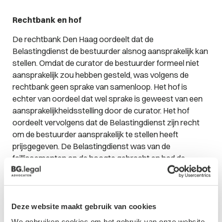
Rechtbank en hof
De rechtbank Den Haag oordeelt dat de
Belastingdienst de bestuurder alsnog aansprakelijk kan
stellen. Omdat de curator de bestuurder formeel niet
aansprakelijk zou hebben gesteld, was volgens de
rechtbank geen sprake van samenloop. Het hof is
echter van oordeel dat wel sprake is geweest van een
aansprakelijkheidsstelling door de curator. Het hof
oordeelt vervolgens dat de Belastingdienst zijn recht
om de bestuurder aansprakelijk te stellen heeft
prijsgegeven. De Belastingdienst was van de
faillissementen op de hoogte gebracht en had de
vorderingen bij de curator aangemeld.
De Hoge Raad
Deze website maakt gebruik van cookies
Volgens de Hoge Raad is de bedoeling van de Leidraad
We gebruiken cookies om het gebruik van onze website