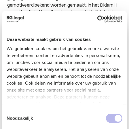
gemotiveerd bekend worden gemaakt. In het Didam II
arrest heeft de Hoge Raad verder verduidelijkt dat deze
bekendmaking ertoe strekt een gegadigde alsnog de
mogelijkheid te bieden om mee te dingen. De Afdeling
sluit aan bij de Didam-leer. De gemeente moest dus
mededingingsruimte bieden bij de verdeling van de
Deze website maakt gebruik van cookies
begrotingssubsidie. Indien de gemeente ervan uitgaat
We gebruiken cookies om het gebruik van onze website
dat er maar één geschikte gegadigde is, dient dit alsnog
te verbeteren, content en advertenties te personaliseren,
op voorhand (8 weken van te voren) te worden
om functies voor social media te bieden en om ons
gepubliceerd. In dat geval moet op grond van
websiteverkeer te analyseren. Het analyseren van onze
objectieve, toetsbare en redelijke criteria worden
website gebeurt anoniem en behoort tot de noodzakelijke
gemotiveerd waarom er maar één serieuze gegadigde
cookies. Ook delen we informatie over uw gebruik van
in aanmerking komt.
onze site met onze partners voor social media,
adverteren en analyse. Deze partners kunnen deze
gegevens combineren met andere informatie die u aan ze
Concluderend
heeft verstrekt of die ze hebben verzameld op basis van
Toestemmingsselectie
Met deze uitspraak heeft de Afdeling duidelijk gemaakt
uw gebruik van hun services.
Noodzakelijk
dat ook bij het verlenen van begrotingssubsidies in