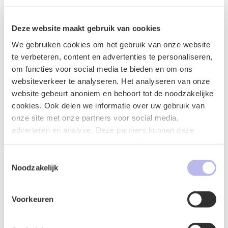
Naam
*
Deze website maakt gebruik van cookies
We gebruiken cookies om het gebruik van onze website
te verbeteren, content en advertenties te personaliseren,
om functies voor social media te bieden en om ons
websiteverkeer te analyseren. Het analyseren van onze
E-mailadres
*
website gebeurt anoniem en behoort tot de noodzakelijke
cookies. Ook delen we informatie over uw gebruik van
onze site met onze partners voor social media,
adverteren en analyse. Deze partners kunnen deze
Telefoonnummer
*
gegevens combineren met andere informatie die u aan ze
heeft verstrekt of die ze hebben verzameld op basis van
Toestemmingsselectie
uw gebruik van hun services.
Noodzakelijk
Voorkeuren
Vraag of opmerking
*