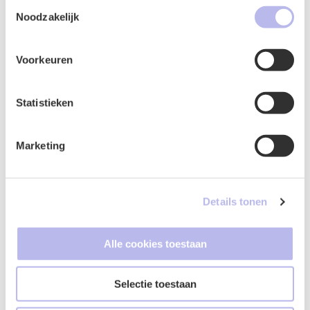
Contactformulier
Toestemmingsselectie
uw gebruik van hun services.
Noodzakelijk
Voorkeuren
Statistieken
Marketing
Details tonen
Naam
*
Alle cookies toestaan
Selectie toestaan