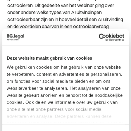
octrooieren. Dit gedeelte van het webinar ging over
onder andere welke types van AI uitvindingen
octrooieerbaar zijn en in hoeveel detail een AI uitvinding
en de voordelen daarvan in een octrooiaanvraag
beschreven moeten worden. Ook wordt eigendom en
uitvinderschap van uitvindingen die door een AI
systeem zijn gedaan besproken.
Hierbij
de link naar
presentatie 1
en
de link naar presentatie 2
en
Deze website maakt gebruik van cookies
hieronder nogmaals de opname:
We gebruiken cookies om het gebruik van onze website
https://www.youtube.com/watch?
te verbeteren, content en advertenties te personaliseren,
v=ZBZphT64Cuw&t=8s
om functies voor social media te bieden en om ons
websiteverkeer te analyseren. Het analyseren van onze
website gebeurt anoniem en behoort tot de noodzakelijke
Download
cookies. Ook delen we informatie over uw gebruik van
onze site met onze partners voor social media,
adverteren en analyse. Deze partners kunnen deze
gegevens combineren met andere informatie die u aan ze
heeft verstrekt of die ze hebben verzameld op basis van