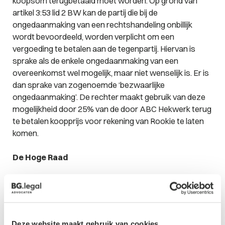
koopsom terugbetaald moet worden. Op grond van
artikel 3:53 lid 2 BW kan de partij die bij de
ongedaanmaking van een rechtshandeling onbillijk
wordt bevoordeeld, worden verplicht om een
vergoeding te betalen aan de tegenpartij. Hiervan is
sprake als de enkele ongedaanmaking van een
overeenkomst wel mogelijk, maar niet wenselijk is. Er is
dan sprake van zogenoemde ‘bezwaarlijke
ongedaanmaking’. De rechter maakt gebruik van deze
mogelijkheid door 25% van de door ABC Hekwerk terug
te betalen koopprijs voor rekening van Rookie te laten
komen.
De Hoge Raad
Volgens Rookie is het oordeel van het hof onjuist,
waardoor de zaak bij de Hoge Raad terecht komt. De
Hoge Raad bevestigt dat rechters de mogelijkheid
hebben om aan de vernietiging van een overeenkomst
Deze website maakt gebruik van cookies