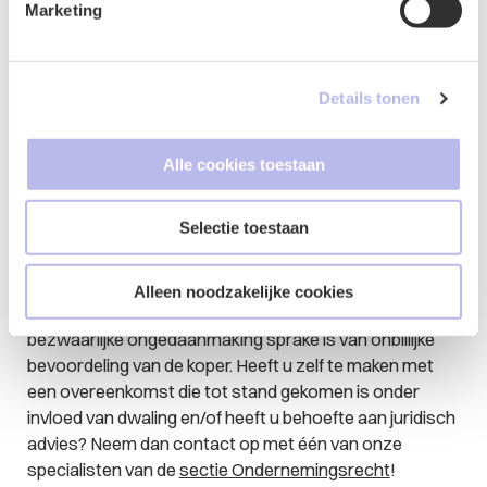
De uitspraak van de Hoge Raad illustreert dat de
Marketing
bezwaarlijke ongedaanmaking van een overeenkomst
die tot stand komt onder invloed van dwaling een
complexe aangelegenheid is. De ongedaanmaking van
Details tonen
een overeenkomst kan bezwaarlijk zijn indien
ongedaanmaking van de reeds ingetreden
rechtsgevolgen wel mogelijk, maar niet wenselijk is. Dat
Alle cookies toestaan
ongedaanmaking van een aandelenoverdracht
bezwaarlijk is, mag volgens de Hoge Raad dan ook niet
Selectie toestaan
te snel aangenomen worden. Het enkele feit dat de
aandelenoverdracht al heeft plaatsgevonden volstaat
niet en vereist nadere motivering. Daarnaast kan niet
Alleen noodzakelijke cookies
zomaar worden vastgesteld dat in het geval van
bezwaarlijke ongedaanmaking sprake is van onbillijke
bevoordeling van de koper. Heeft u zelf te maken met
een overeenkomst die tot stand gekomen is onder
invloed van dwaling en/of heeft u behoefte aan juridisch
advies? Neem dan contact op met één van onze
specialisten van de
sectie Ondernemingsrecht
!