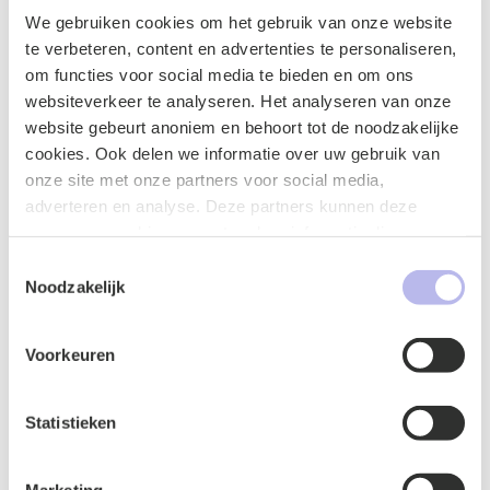
We gebruiken cookies om het gebruik van onze website
Contactformulier
te verbeteren, content en advertenties te personaliseren,
om functies voor social media te bieden en om ons
websiteverkeer te analyseren. Het analyseren van onze
website gebeurt anoniem en behoort tot de noodzakelijke
cookies. Ook delen we informatie over uw gebruik van
onze site met onze partners voor social media,
adverteren en analyse. Deze partners kunnen deze
gegevens combineren met andere informatie die u aan ze
heeft verstrekt of die ze hebben verzameld op basis van
Toestemmingsselectie
uw gebruik van hun services.
Noodzakelijk
Voorkeuren
Naam
*
Statistieken