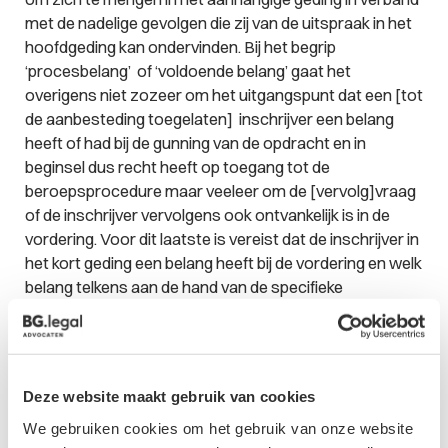
met de nadelige gevolgen die zij van de uitspraak in het
hoofdgeding kan ondervinden. Bij het begrip
‘procesbelang’ of ‘voldoende belang’ gaat het
overigens niet zozeer om het uitgangspunt dat een [tot
de aanbesteding toegelaten] inschrijver een belang
heeft of had bij de gunning van de opdracht en in
beginsel dus recht heeft op toegang tot de
beroepsprocedure maar veeleer om de [vervolg]vraag
of de inschrijver vervolgens ook
ontvankelijk
is in de
vordering. Voor dit laatste is vereist dat de inschrijver in
het kort geding
een belang
heeft bij de vordering en welk
belang telkens aan de hand van de specifieke
omstandigheden moet worden bepaald. Dit laatste kan
als volgt worden geïllustreerd. Een niet-winnende
inschrijver die in een aanbesteding in de ranking als
nummer 3 is geëindigd heeft geen belang bij een kort
Deze website maakt gebruik van cookies
geding waarin hij stelt dat er ten onrechte is gegund aan
We gebruiken cookies om het gebruik van onze website
de enige “winnaar” omdat deze –bijvoorbeeld– een