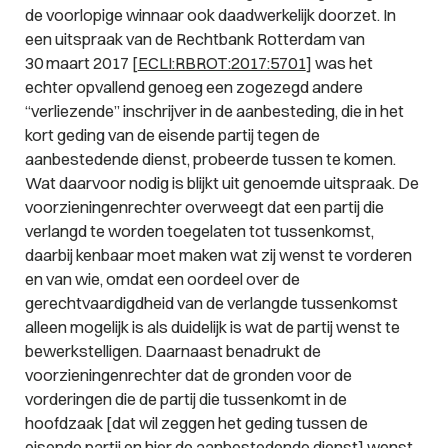
de voorlopige winnaar ook daadwerkelijk doorzet. In
een uitspraak van de Rechtbank Rotterdam van
30 maart 2017 [
ECLI:RBROT:2017:5701
] was het
echter opvallend genoeg een zogezegd andere
“verliezende” inschrijver in de aanbesteding, die in het
kort geding van de eisende partij tegen de
aanbestedende dienst, probeerde tussen te komen.
Wat daarvoor nodig is blijkt uit genoemde uitspraak. De
voorzieningenrechter overweegt dat een partij die
verlangd te worden toegelaten tot tussenkomst,
daarbij kenbaar moet maken wat zij wenst te vorderen
en van wie, omdat een oordeel over de
gerechtvaardigdheid van de verlangde tussenkomst
alleen mogelijk is als duidelijk is wat de partij wenst te
bewerkstelligen. Daarnaast benadrukt de
voorzieningenrechter dat de gronden voor de
vorderingen die de partij die tussenkomt in de
hoofdzaak [dat wil zeggen het geding tussen de
eisende partij en hier de aanbestedende dienst] wenst