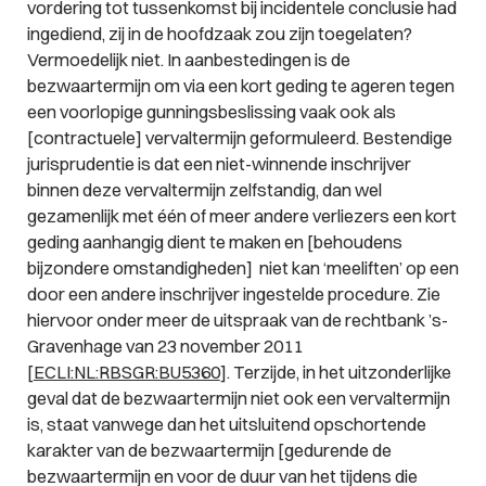
vordering tot tussenkomst bij incidentele conclusie had
ingediend, zij in de hoofdzaak zou zijn toegelaten?
Vermoedelijk niet. In aanbestedingen is de
bezwaartermijn om via een kort geding te ageren tegen
een voorlopige gunningsbeslissing vaak ook als
[contractuele] vervaltermijn geformuleerd. Bestendige
jurisprudentie is dat een niet-winnende inschrijver
binnen deze vervaltermijn zelfstandig, dan wel
gezamenlijk met één of meer andere verliezers een kort
geding aanhangig dient te maken en [behoudens
bijzondere omstandigheden] niet kan ‘meeliften’ op een
door een andere inschrijver ingestelde procedure. Zie
hiervoor onder meer de uitspraak van de rechtbank ’s-
Gravenhage van 23 november 2011
[
ECLI:NL:RBSGR:BU5360
]. Terzijde, in het uitzonderlijke
geval dat de bezwaartermijn niet ook een vervaltermijn
is, staat vanwege dan het uitsluitend opschortende
karakter van de bezwaartermijn [gedurende de
bezwaartermijn en voor de duur van het tijdens die