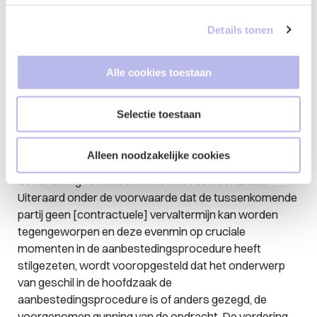
wanneer nu bij tussenkomst er van kan worden
gesproken dat de vordering van de tussenkomende
Details tonen
partij ‘een voldoende samenhang’ heeft met het geschil
in de hoofdzaak. Immers mede kijkend naar het eerder
Alle cookies toestaan
gegeven voorbeeld, een tussenkomende niet-winnende
inschrijver zal om een procesbelang te hebben veelal
juist andere gronden aan zijn vordering ten grondslag
Selectie toestaan
[moeten] leggen dan de niet-winnende inschrijver die
het kort geding heeft aangespannen. Ik bepleit hier een
Alleen noodzakelijke cookies
ruime uitleg van het begrip ‘voldoende samenhang’ van
de vordering tot tussenkomst met de hoofdzaak.
Uiteraard onder de voorwaarde dat de tussenkomende
partij geen [contractuele] vervaltermijn kan worden
tegengeworpen en deze evenmin op cruciale
momenten in de aanbestedingsprocedure heeft
stilgezeten, wordt vooropgesteld dat het onderwerp
van geschil in de hoofdzaak de
aanbestedingsprocedure is of anders gezegd, de
voorgenomen gunning van de opdracht. De vordering