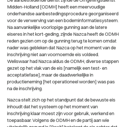
De aanbestedende dienst zijnde de Omgevingsdienst
Midden-Holland [ODMH] heeft een meervoudige
onderhandse aanbestedingsprocedure georganiseerd
voor de verwerving van een bodeminformatiesysteem.
Na aanvankelijke voorlopige gunning aan de latere
eiseres in het kort-geding, zijnde Nazca heeft de ODMH
reden gezien om op de gunning terug te komen omdat
nader was gebleken dat Nazca op het moment van de
inschrijving niet aan voornoemde eis voldeed.
Weliswaar had Nazca aldus de ODMH, diverse stappen
gezet op het vlak van de eis [namelijk een test- en
acceptatiefase], maar de daadwerkelijke in
productieneming [het operationeel worden] was pas
na de inschrijving.
Nazca stelt zich op het standpunt dat de bewuste eis
inhoudt dat het systeem op het moment van
inschrijving klaar moest zijn voor gebruik, werkend en
toepasbaar. Volgens de ODMH en de partij aan wie
uiteindelijk gegund is [Roxit] betekent de eis echter dat