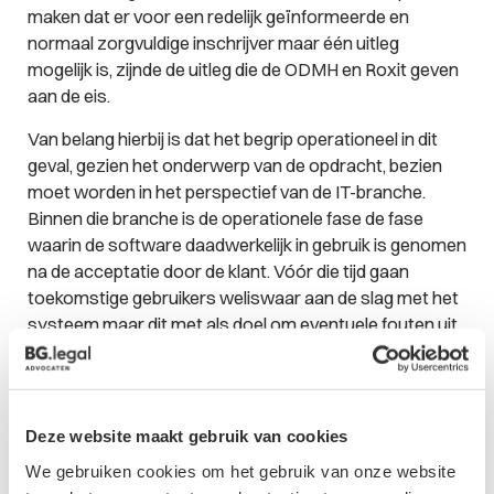
maken dat er voor een redelijk geïnformeerde en
normaal zorgvuldige inschrijver maar één uitleg
mogelijk is, zijnde de uitleg die de ODMH en Roxit geven
aan de eis.
Van belang hierbij is dat het begrip operationeel in dit
geval, gezien het onderwerp van de opdracht, bezien
moet worden in het perspectief van de IT-branche.
Binnen die branche is de operationele fase de fase
waarin de software daadwerkelijk in gebruik is genomen
na de acceptatie door de klant. Vóór die tijd gaan
toekomstige gebruikers weliswaar aan de slag met het
systeem maar dit met als doel om eventuele fouten uit
het systeem te halen alvorens tot acceptatie wordt
overgegaan. Pas na ingebruikname gaan alle
medewerkers met het systeem werken en dan blijkt of
het systeem in de dagelijkse praktijk werkt. Dan pas is
Deze website maakt gebruik van cookies
het systeem operationeel.
We gebruiken cookies om het gebruik van onze website