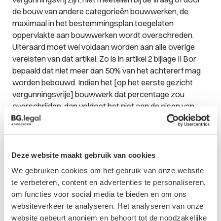
de bouw van andere categorieën bouwwerken, de
maximaal in het bestemmingsplan toegelaten
oppervlakte aan bouwwerken wordt overschreden.
Uiteraard moet wel voldaan worden aan alle overige
vereisten van dat artikel. Zo is in artikel 2 bijlage II Bor
bepaald dat niet meer dan 50% van het achtererf mag
worden bebouwd. Indien het [op het eerste gezicht
vergunningsvrije] bouwwerk dat percentage zou
overschrijden, dan voldoet het niet aan de eisen van
artikel 2 bijlage II Bor en is het artikel niet van
toepassing. Daarmee is het bouwwerk dus ook niet
vergunningsvrij.
Deze website maakt gebruik van cookies
In het geval van een bouwwerk waarop artikel 3 bijlage II
We gebruiken cookies om het gebruik van onze website
Bor van toepassing is moet wel altijd gekeken worden
te verbeteren, content en advertenties te personaliseren,
naar het maximaal toegestane bouwoppervlakte in het
om functies voor social media te bieden en om ons
bestemmingsplan. Daarin komt het verschil met artikel
websiteverkeer te analyseren. Het analyseren van onze
2 dus weer tot uitdrukking. Het is dus van belang om dat
website gebeurt anoniem en behoort tot de noodzakelijke
onderscheid te maken, zeker in het geval op basis van