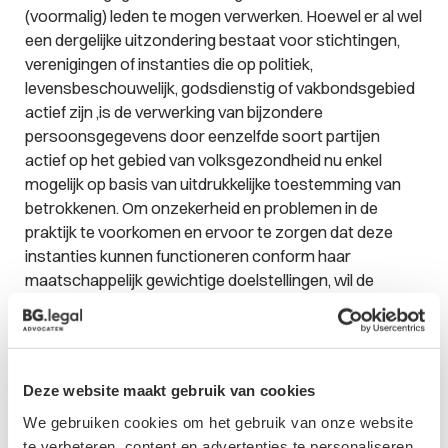
(voormalig) leden te mogen verwerken. Hoewel er al wel
een dergelijke uitzondering bestaat voor stichtingen,
verenigingen of instanties die op politiek,
levensbeschouwelijk, godsdienstig of vakbondsgebied
actief zijn ,is de verwerking van bijzondere
persoonsgegevens door eenzelfde soort partijen
actief op het gebied van volksgezondheid nu enkel
mogelijk op basis van uitdrukkelijke toestemming van
betrokkenen. Om onzekerheid en problemen in de
praktijk te voorkomen en ervoor te zorgen dat deze
instanties kunnen functioneren conform haar
maatschappelijk gewichtige doelstellingen, wil de
wetgever deze uitzondering toevoegen. In de praktijk
van deze instanties zal deze uitzondering, met het
daarmee wegvallen van de verplichting om uitdrukkelijke
toestemming van de betrokkene te verkrijgen,
Deze website maakt gebruik van cookies
administratief wat verlichting brengen.
We gebruiken cookies om het gebruik van onze website
Wetsvoorstel
te verbeteren, content en advertenties te personaliseren,