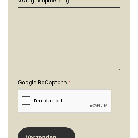
Vraag of opmerking
*
Google ReCaptcha
*