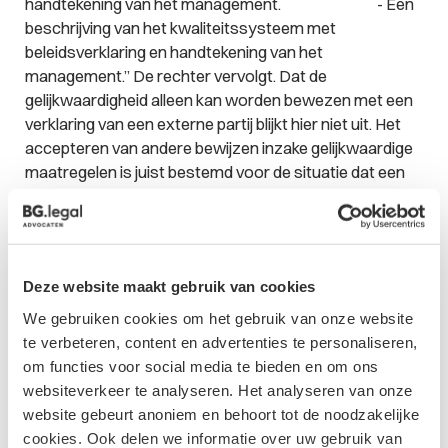
handtekening van het management.
- Een
beschrijving van het kwaliteitssysteem met
beleidsverklaring en handtekening van het
management.”
De rechter vervolgt. Dat de
gelijkwaardigheid alleen kan worden bewezen met een
verklaring van een externe partij blijkt hier niet uit. Het
accepteren van andere bewijzen inzake gelijkwaardige
maatregelen is juist bestemd voor de situatie dat een
ondernemer het betreffende certificaat niet binnen de
gestelde termijnen kan verwerven om redenen die hem
niet aangerekend kunnen worden. Het ligt dan niet voor
de hand dat die ondernemer dan om geldig te kunnen
Deze website maakt gebruik van cookies
inschrijven wel eerst nog een externe audit zou moeten
laten verrichten. Het ligt veeleer voor de hand dat in een
We gebruiken cookies om het gebruik van onze website
dergelijke situatie de aanbestedende dienst beoordeelt
te verbeteren, content en advertenties te personaliseren,
of de overgelegde bewijzen voldoende zijn om de
om functies voor social media te bieden en om ons
gelijkwaardigheidstoets te doorstaan. Die beoordeling
websiteverkeer te analyseren. Het analyseren van onze
zal uiteraard wel moeten plaatsvinden door een ter
website gebeurt anoniem en behoort tot de noodzakelijke
zake deskundige beoordelaar. De Staat heeft
cookies. Ook delen we informatie over uw gebruik van