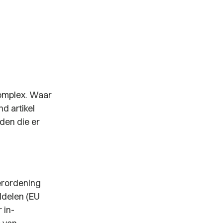
 complex. Waar
d artikel
den die er
erordening
ddelen (EU
 in-