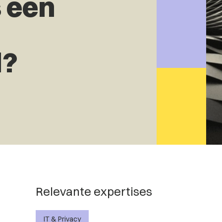
s een
l?
Relevante expertises
IT & Privacy