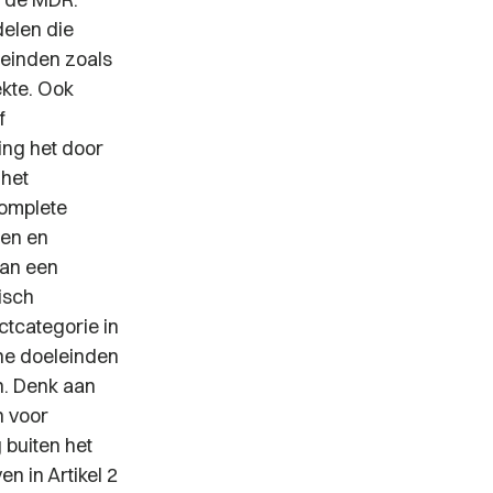
delen die
leinden zoals
ekte. Ook
f
ing het door
 het
complete
len en
van een
isch
tcategorie in
he doeleinden
n. Denk aan
n voor
 buiten het
n in Artikel 2