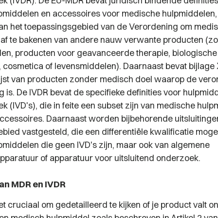
iek (IVDR). De EU-MDR bevat juridisch bindende definitie
pmiddelen en accessoires voor medische hulpmiddelen,
 van het toepassingsgebied van de Verordening om medi
af te bakenen van andere nauw verwante producten (zo
n, producten voor geavanceerde therapie, biologische
 cosmetica of levensmiddelen). Daarnaast bevat bijlage
jst van producten zonder medisch doel waarop de vero
 is. De IVDR bevat de specifieke definities voor hulpmidd
ek (IVD's), die in feite een subset zijn van medische hulp
ccessoires. Daarnaast worden bijbehorende uitsluitinge
ied vastgesteld, die een differentiële kwalificatie moge
middelen die geen IVD's zijn, maar ook van algemene
pparatuur of apparatuur voor uitsluitend onderzoek.
an MDR en IVDR
het cruciaal om gedetailleerd te kijken of je product valt 
 een medisch hulpmiddel zoals beschreven in Artikel 2 va