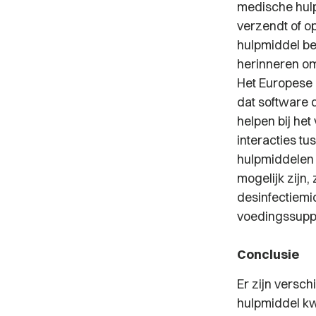
medische hulp
verzendt of op
hulpmiddel be
herinneren om
Het Europese H
dat software 
helpen bij he
interacties t
hulpmiddelen 
mogelijk zijn,
desinfectiemid
voedingssupp
Conclusie
Er zijn versc
hulpmiddel kwa