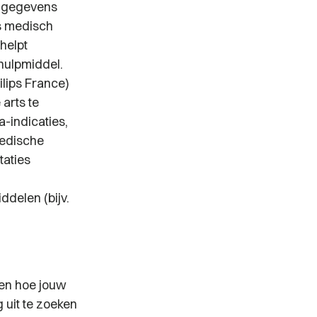
, gegevens
ls medisch
helpt
hulpmiddel.
ilips France)
arts te
-indicaties,
medische
taties
ddelen (bijv.
ten hoe jouw
 uit te zoeken