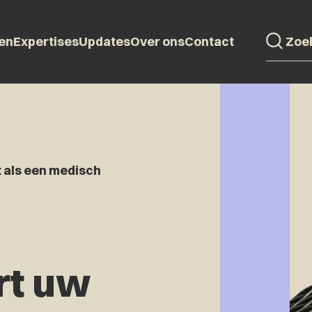
en
Expertises
Updates
Over ons
Contact
 als een medisch
rt uw