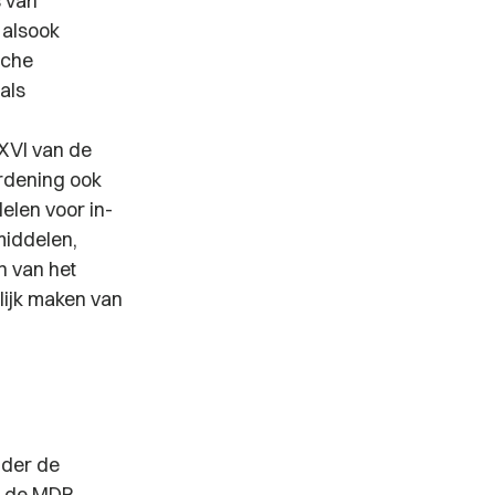
s van
 alsook
sche
als
 XVI van de
rdening ook
elen voor in-
middelen,
n van het
lijk maken van
onder de
n de MDR.