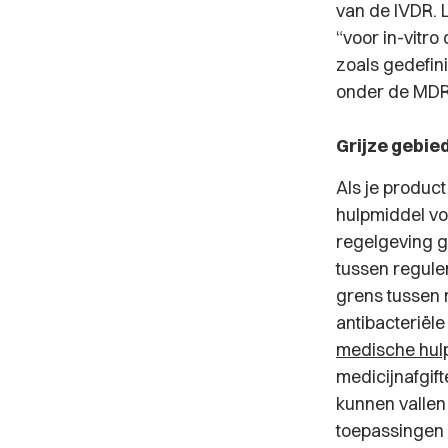
van de IVDR. 
“voor in-vitr
zoals gedefini
onder de MDR 
Grijze gebie
Als je product
hulpmiddel voo
regelgeving g
tussen reguler
grens tussen
antibacteriël
medische hul
medicijnafgif
kunnen vallen
toepassingen 