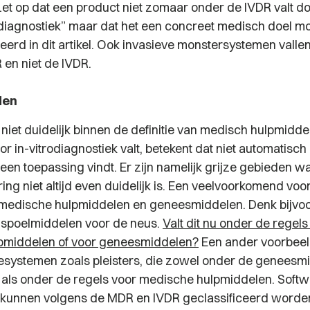
Let op dat een product niet zomaar onder de IVDR valt do
o diagnostiek” maar dat het een concreet medisch doel m
eerd in dit artikel. Ook invasieve monstersystemen valle
en niet de IVDR.
den
 niet duidelijk binnen de definitie van medisch hulpmiddel
r in-vitrodiagnostiek valt, betekent dat niet automatisch
een toepassing vindt. Er zijn namelijk grijze gebieden w
ing niet altijd even duidelijk is. Een veelvoorkomend voo
 medische hulpmiddelen en geneesmiddelen. Denk bijvo
e spoelmiddelen voor de neus.
Valt dit nu onder de regels
pmiddelen of voor geneesmiddelen?
Een ander voorbeeld
tesystemen zoals pleisters, die zowel onder de geneesm
 als onder de regels voor medische hulpmiddelen. Softw
kunnen volgens de MDR en IVDR geclassificeerd worden