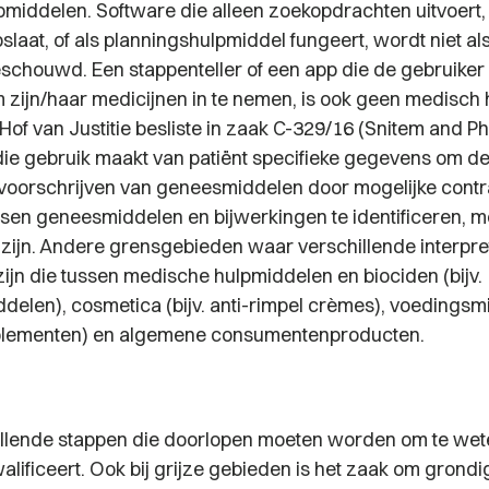
middelen. Software die alleen zoekopdrachten uitvoert
slaat, of als planningshulpmiddel fungeert, wordt niet a
schouwd. Een stappenteller of een app die de gebruiker 
 zijn/haar medicijnen in te nemen, is ook geen medisch 
of van Justitie besliste in zaak C-329/16 (
Snitem and Ph
die gebruik maakt van patiënt specifieke gegevens om de 
t voorschrijven van geneesmiddelen door mogelijke contra
ussen geneesmiddelen en bijwerkingen te identificeren, 
zijn. Andere grensgebieden waar verschillende interpre
 zijn die tussen medische hulpmiddelen en biociden (bijv.
delen), cosmetica (bijv. anti-rimpel crèmes), voedingsmi
lementen) en algemene consumentenproducten.
hillende stappen die doorlopen moeten worden om te we
lificeert. Ook bij grijze gebieden is het zaak om grondig