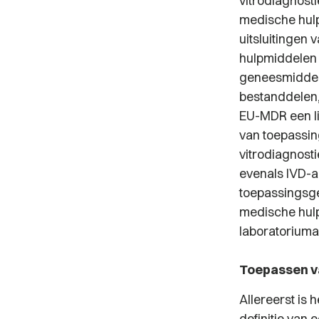
vitrodiagnost
medische hul
uitsluitingen
hulpmiddelen 
geneesmiddele
bestanddelen,
EU-MDR een li
van toepassing
vitrodiagnosti
evenals IVD-a
toepassingsgeb
medische hulp
laboratoriuma
Toepassen v
Allereerst is 
definitie van