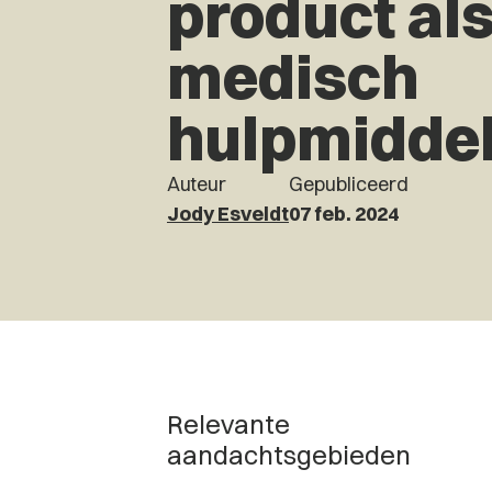
product al
medisch
hulpmidde
Auteur
Gepubliceerd
Jody Esveldt
07 feb. 2024
Relevante
aandachtsgebieden