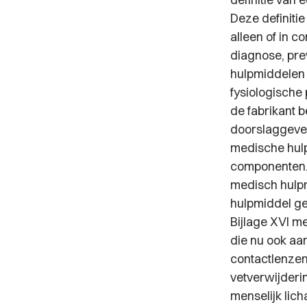
Deze definiti
alleen of in 
diagnose, prev
hulpmiddelen 
fysiologische 
de fabrikant b
doorslaggeven
medische hulp
componenten. 
medisch hulpm
hulpmiddel ge
Bijlage XVI m
die nu ook aa
contactlenzen
vetverwijderi
menselijk lich