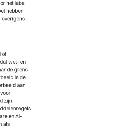
or het label
oet hebben
n overigens
 of
 dat wet- en
aar de grens
rbeeld is de
orbeeld aan
 voor
 zijn
iddelenregels
are en AI-
 als