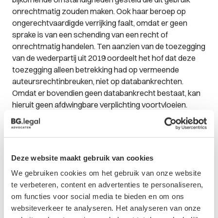
onrechtmatig zouden maken. Ook haar beroep op
ongerechtvaardigde verrijking faalt, omdat er geen
sprake is van een schending van een recht of
onrechtmatig handelen. Ten aanzien van de toezegging
van de wederpartij uit 2019 oordeelt het hof dat deze
toezegging alleen betrekking had op vermeende
auteursrechtinbreuken, niet op databankrechten.
Omdat er bovendien geen databankrecht bestaat, kan
hieruit geen afdwingbare verplichting voortvloeien.
Conclusie
Deze uitspraak onderstreept dat een geslaagd beroep
Deze website maakt gebruik van cookies
op het databankenrecht alleen mogelijk is wanneer
overtuigend en concreet wordt aangetoond dat
We gebruiken cookies om het gebruik van onze website
substantieel is geïnvesteerd in de verkrijging, controle
te verbeteren, content en advertenties te personaliseren,
of presentatie van de gegevens. Het enkel creëren van
om functies voor social media te bieden en om ons
de gegevens volstaat daarvoor niet. Zonder
websiteverkeer te analyseren. Het analyseren van onze
onderbouwing met bijvoorbeeld tijdsbesteding, kosten