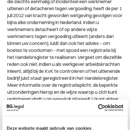
die slechts eenmalig of incidenteel een werknemer
uitlenen of detacheren tegen vergoeding, heeft de per 1
juli 2012 van kracht geworden wetgeving gevolgen voor
bijna elke onderneming in Nederland. Indien u
werknemers detacheert of op andere wijze
werknemers tegen vergoeding uitleent (anders dan
binnen uw concern), luidt dan ook het advies – om
boetes te voorkomen – met spoed een registratie bij
het Handelsregister te realiseren. Vergeet om diezelfde
reden ook niet, indien u als werkgever arbeidskrachten
inleent, altijd bij de KvK te controleren of het uitlenende
bedrijf juist staat geregistreerd in het Handelsregister.
Meer informatie over de registratieplicht, de beperkte
uitzonderingen hierop en de wijze waarop u zich kunt
registreren vindt u op
www.kvk.nl/waadi
. U kunt aldaar
ook controleren of het bedrijf waarvan u een
arbeidskracht inleent juist staat geregistreerd.
Deze website maakt gebruik van cookies