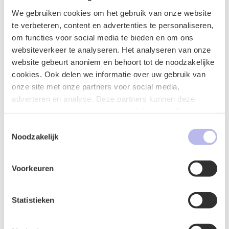
We gebruiken cookies om het gebruik van onze website
Contactformulier
te verbeteren, content en advertenties te personaliseren,
om functies voor social media te bieden en om ons
websiteverkeer te analyseren. Het analyseren van onze
website gebeurt anoniem en behoort tot de noodzakelijke
cookies. Ook delen we informatie over uw gebruik van
onze site met onze partners voor social media,
adverteren en analyse. Deze partners kunnen deze
gegevens combineren met andere informatie die u aan ze
heeft verstrekt of die ze hebben verzameld op basis van
Toestemmingsselectie
uw gebruik van hun services.
Noodzakelijk
Voorkeuren
Naam
*
Statistieken