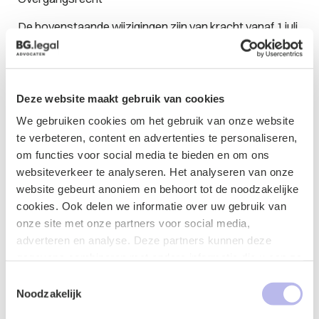
De bovenstaande wijzigingen zijn van kracht vanaf 1 juli
2014. Reeds bestaande arbeidsovereenkomsten op die
datum vallen nog onder het huidige recht, maar bij
nieuwe arbeidsovereenkomsten moeten
bovenstaande wijzigingen worden gehanteerd.
Deze website maakt gebruik van cookies
We gebruiken cookies om het gebruik van onze website
Inwerkingtreding ketenregeling uitgesteld tot 1 juli 2015
te verbeteren, content en advertenties te personaliseren,
De wijzigingen met betrekking tot de keten van tijdelijke
om functies voor social media te bieden en om ons
contracten zou in werking treden per 1 juli 2014. Deze
websiteverkeer te analyseren. Het analyseren van onze
inwerkingtreding is uitgesteld tot 1 juli 2015. Vanaf 1 juli
website gebeurt anoniem en behoort tot de noodzakelijke
2015 zullen werknemers eerder een vast
cookies. Ook delen we informatie over uw gebruik van
dienstverband krijgen dan nu het geval is. Er kunnen
onze site met onze partners voor social media,
maximaal drie arbeidsovereenkomsten in twee jaar
adverteren en analyse. Deze partners kunnen deze
worden gesloten, met tussenpozen van maximaal zes
gegevens combineren met andere informatie die u aan ze
maanden. Bij een vierde opvolgende
heeft verstrekt of die ze hebben verzameld op basis van
Toestemmingsselectie
arbeidsovereenkomst voor bepaalde tijd, of als de
uw gebruik van hun services.
Noodzakelijk
laatste arbeidsovereenkomst de periode van twee jaar