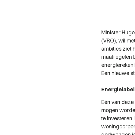
Minister Hugo
(VRO), wil m
ambities ziet
maatregelen 
energierekeni
Een nieuwe sta
Energielabel
Eén van deze 
mogen worden
te investeren
woningcorpora
gedwongen iet