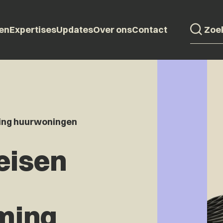
en
Expertises
Updates
Over ons
Contact
ming huurwoningen
eisen
ming