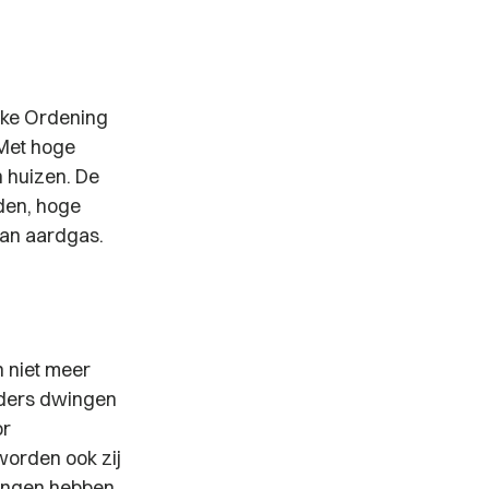
ijke Ordening
 Met hoge
n huizen. De
den, hoge
van aardgas.
n niet meer
rders dwingen
or
worden ook zij
ingen hebben,