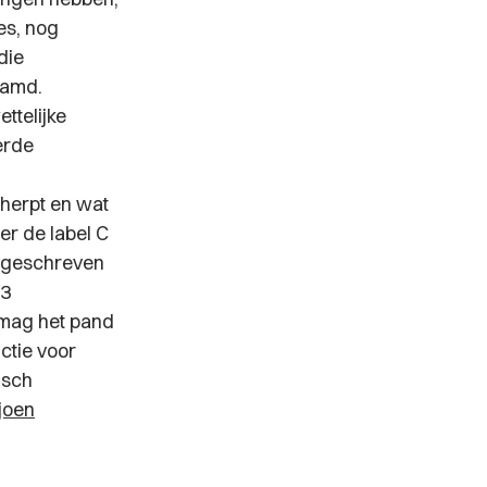
es, nog
die
aamd.
ttelijke
erde
herpt en wat
er de label C
 geschreven
23
n mag het pand
ctie voor
isch
ljoen