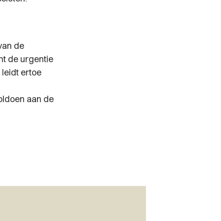
van de
ht de urgentie
leidt ertoe
oldoen aan de