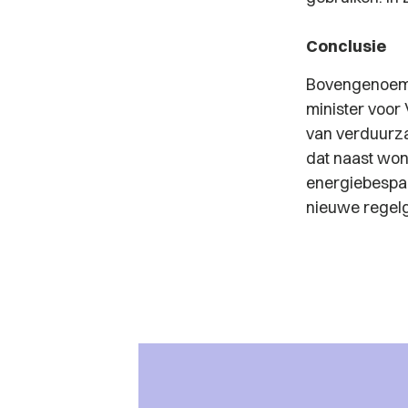
Conclusie
Bovengenoemd
minister voor 
van verduurza
dat naast won
energiebespa
nieuwe regel