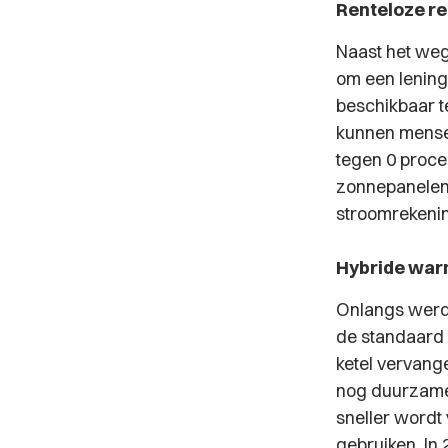
Renteloze r
Naast het weg
om een lening
beschikbaar t
kunnen mensen
tegen 0 proce
zonnepanelen t
stroomrekeni
Hybride war
Onlangs werd 
de standaard
ketel vervang
nog duurzamer
sneller wordt
gebruiken. In 