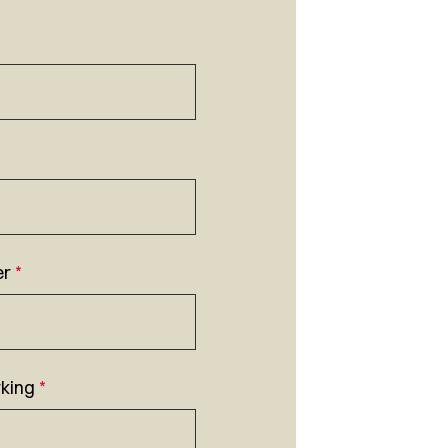
er
*
king
*