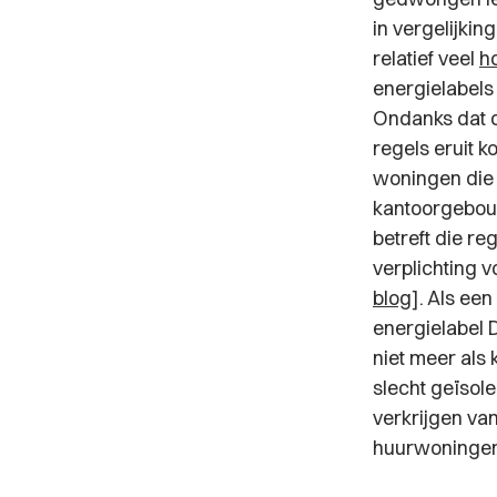
in vergelijki
relatief veel
h
energielabel
Ondanks dat de
regels eruit k
woningen die 
kantoorgebou
betreft die re
verplichting
blog
]. Als ee
energielabel 
niet meer als
slecht geïsol
verkrijgen va
huurwoningen 