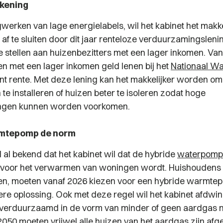
ekening
werken van lage energielabels, wil het kabinet het makk
 af te sluiten door dit jaar renteloze verduurzamingslen
e stellen aan huizenbezitters met een lager inkomen. Van
 met een lager inkomen geld lenen bij het
Nationaal W
nt rente. Met deze lening kan het makkelijker worden om
e installeren of huizen beter te isoleren zodat hoge
ngen kunnen worden voorkomen.
mtepomp de norm
al bekend dat het kabinet wil dat de hybride
waterpomp
 voor het verwarmen van woningen wordt. Huishoudens 
en, moeten vanaf 2026 kiezen voor een hybride warmte
e oplossing. Ook met deze regel wil het kabinet afdwi
 verduurzaamd in de vorm van minder of geen aardgas 
2050 moeten vrijwel alle huizen van het aardgas zijn afge