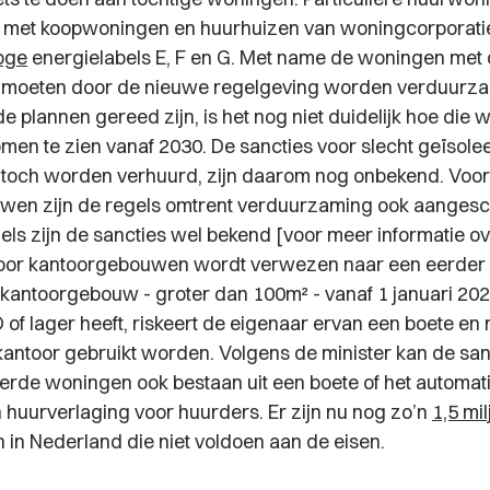
ng met koopwoningen en huurhuizen van woningcorporati
oge
energielabels E, F en G. Met name de woningen met 
s moeten door de nieuwe regelgeving worden verduurz
 plannen gereed zijn, is het nog niet duidelijk hoe die we
omen te zien vanaf 2030. De sancties voor slecht geïsole
toch worden verhuurd, zijn daarom nog onbekend. Voor
wen zijn de regels omtrent verduurzaming ook aangesc
gels zijn de sancties wel bekend [voor meer informatie ov
 voor kantoorgebouwen wordt verwezen naar een eerder
n kantoorgebouw - groter dan 100m² - vanaf 1 januari 20
D of lager heeft, riskeert de eigenaar ervan een boete e
 kantoor gebruikt worden. Volgens de minister kan de san
eerde woningen ook bestaan uit een boete of het automat
n huurverlaging voor huurders. Er zijn nu nog zo’n
1,5 mi
in Nederland die niet voldoen aan de eisen.