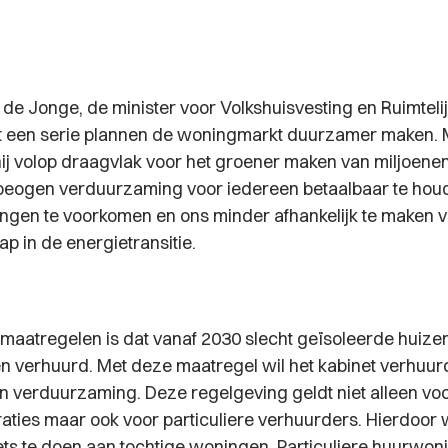
 de Jonge, de minister voor Volkshuisvesting en Ruimtel
et een serie plannen de woningmarkt duurzamer maken.
 hij volop draagvlak voor het groener maken van miljoene
beogen verduurzaming voor iedereen betaalbaar te hou
ngen te voorkomen en ons minder afhankelijk te maken 
p in de energietransitie.
maatregelen is dat vanaf 2030 slecht geïsoleerde huize
 verhuurd. Met deze maatregel wil het kabinet verhuu
 in verduurzaming. Deze regelgeving geldt niet alleen vo
ties maar ook voor particuliere verhuurders. Hierdoor 
s te doen aan tochtige woningen. Particuliere huurwon