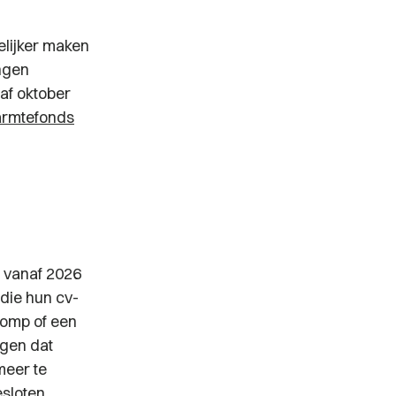
elijker maken
ingen
af oktober
armtefonds
vanaf 2026
die hun cv-
pomp of een
ngen dat
meer te
sloten.