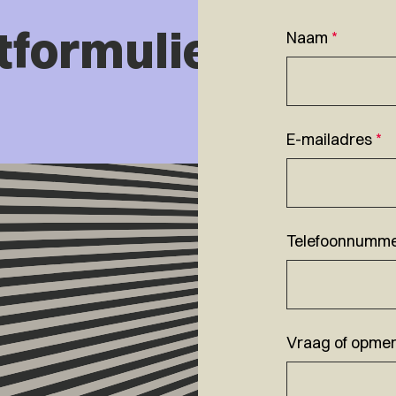
tformulier
Naam
*
E-mailadres
*
Telefoonnumm
Vraag of opmer