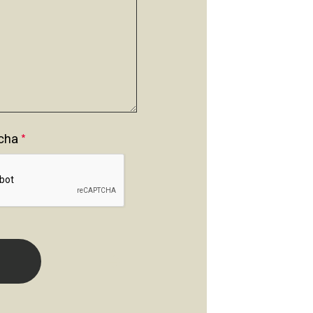
cha
*