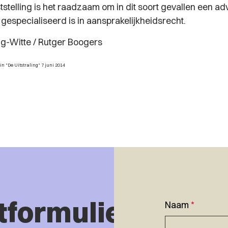
telling is het raadzaam om in dit soort gevallen een adv
gespecialiseerd is in aansprakelijkheidsrecht.
ng-Witte / Rutger Boogers
 in "De Uitstraling" 7 juni 2014
tformulier
Naam
*