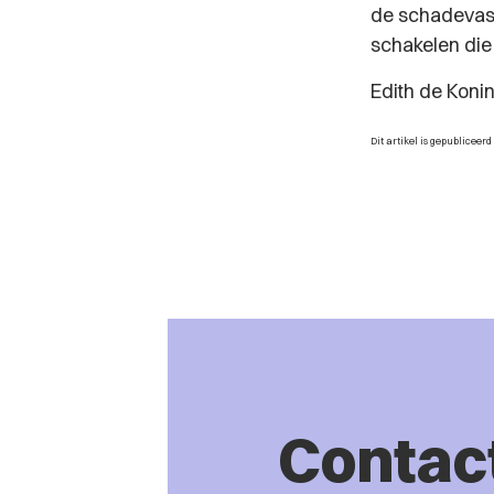
de schadevasts
schakelen die 
Edith de Koni
Dit artikel is gepubliceerd
Contac