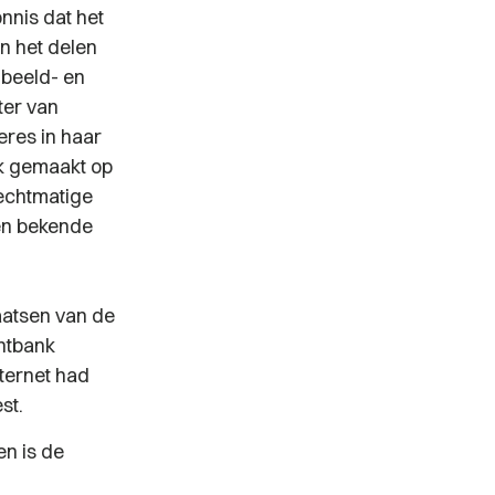
nnis dat het
n het delen
 beeld- en
ter van
eres in haar
k gemaakt op
rechtmatige
en bekende
laatsen van de
chtbank
ternet had
est.
en is de