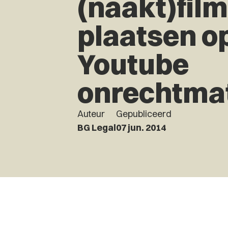
(naakt)fil
plaatsen o
Youtube
onrechtma
Auteur
Gepubliceerd
BG Legal
07 jun. 2014