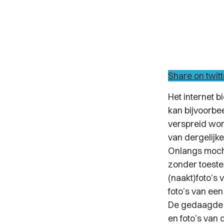
Share on twitt
Het internet 
kan bijvoorbe
verspreid wor
van dergelijke
Onlangs mocht
zonder toeste
(naakt)foto’s 
foto’s van ee
De gedaagde i
en foto’s van