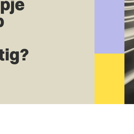
mpje
p
tig?