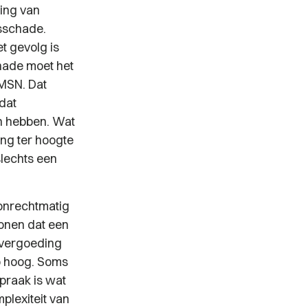
ing van
nsschade.
t gevolg is
hade moet het
 MSN. Dat
dat
n hebben. Wat
ng ter hoogte
slechts een
 onrechtmatig
tonen dat een
evergoeding
o hoog. Soms
praak is wat
mplexiteit van