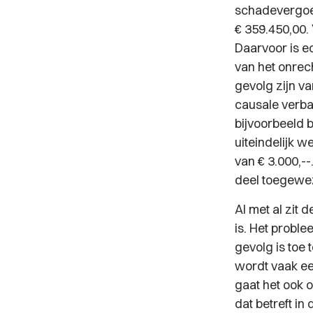
schadevergoed
€ 359.450,00.
Daarvoor is e
van het onre
gevolg zijn va
causale verba
bijvoorbeeld 
uiteindelijk 
van € 3.000,-
deel toegewe
Al met al zit 
is. Het proble
gevolg is toe
wordt vaak ee
gaat het ook 
dat betreft in 