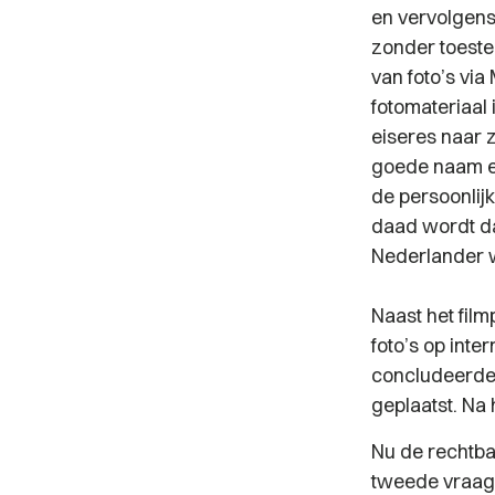
en vervolgens
zonder toeste
van foto’s via
fotomateriaal
eiseres naar 
goede naam en
de persoonlij
daad wordt da
Nederlander w
Naast het film
foto’s op int
concludeerde 
geplaatst. Na
Nu de rechtba
tweede vraag 