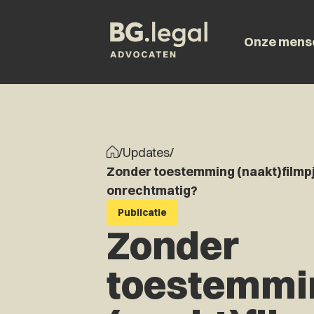
Onze mens
/
Updates
/
Zonder toestemming (naakt)filmpj
onrechtmatig?
Publicatie
Zonder
toestemmi