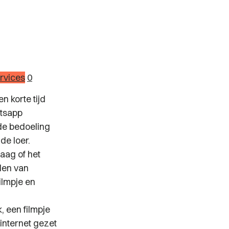
rvices
0
n korte tijd
atsapp
de bedoeling
de loer.
aag of het
len van
ilmpje en
, een filmpje
internet gezet