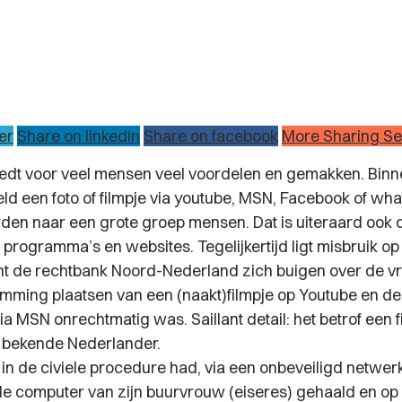
er
Share on linkedin
Share on facebook
More Sharing Se
biedt voor veel mensen veel voordelen en gemakken. Binne
eld een foto of filmpje via youtube, MSN, Facebook of wh
den naar een grote groep mensen. Dat is uiteraard ook 
 programma’s en websites. Tegelijkertijd ligt misbruik op 
 de rechtbank Noord-Nederland zich buigen over de vr
mming plaatsen van een (naakt)filmpje op Youtube en de
via MSN onrechtmatig was. Saillant detail: het betrof een f
n bekende Nederlander.
n de civiele procedure had, via een onbeveiligd netwerk
 de computer van zijn buurvrouw (eiseres) gehaald en op 