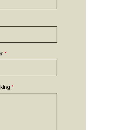
er
*
king
*