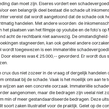
ing dan moet zijn. Eiseres vordert een schadevergoed
 Voor een belangrijk deel bestaat die schade uit inkome
chter vereist dat wordt aangetoond dat de schade ook he
chtmatig handelen. Met andere woorden: de inkomenssc
n het plaatsen van het filmpje op youtube en de foto’s op
nd acht de rechtbank niet aanwezig. De omstandigheid 
boekingen stagneerden, kan ook geheel andere oorzake
wel wordt toegewezen is een immateriële schadevergoedi
-. Door eiseres was € 25.000,-- gevorderd. Er wordt dus 
zen.
de crux dus niet zozeer in de vraag of dergelijk handelen
em ontstaat bij de schade. Vaak is het moeilijk om aan te 
 te wijzen aan een concrete oorzaak. Immateriële schad
rder aangenomen, maar die bedragen zijn veelal niet z
om min of meer gestandaardiseerde bedragen. Deze uits
dit soort zaken illustratief voor de praktijk. Gelet op de co