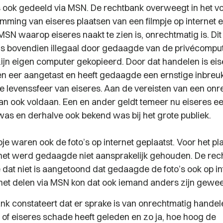
 ook gedeeld via MSN. De rechtbank overweegt in het vo
mming van eiseres plaatsen van een filmpje op internet e
 MSN waarop eiseres naakt te zien is, onrechtmatig is. Dit
 is bovendien illegaal door gedaagde van de privécompu
zijn eigen computer gekopieerd. Door dat handelen is eis
 eer aangetast en heeft gedaagde een ernstige inbreu
ke levenssfeer van eiseres. Aan de vereisten van een on
n ook voldaan. Een en ander geldt temeer nu eiseres e
as en derhalve ook bekend was bij het grote publiek.
pje waren ook de foto’s op internet geplaatst. Voor het p
ernet werd gedaagde niet aansprakelijk gehouden. De re
dat niet is aangetoond dat gedaagde de foto’s ook op in
 het delen via MSN kon dat ook iemand anders zijn gewe
nk constateert dat er sprake is van onrechtmatig handel
of eiseres schade heeft geleden en zo ja, hoe hoog de