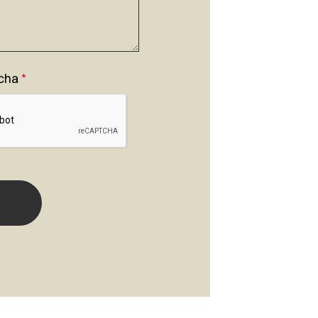
cha
*