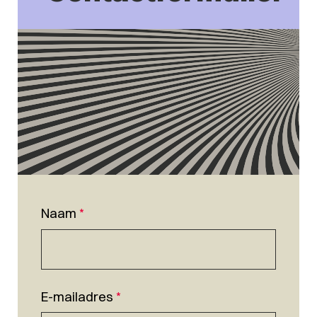
Naam
*
E-mailadres
*