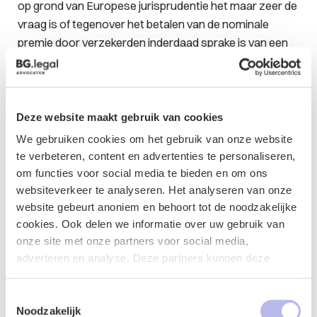
op grond van Europese jurisprudentie het maar zeer de
vraag is of tegenover het betalen van de nominale
premie door verzekerden inderdaad sprake is van een
contractuele tegenprestatie zoals het Europese Hof
van Justitie dit opvat voor de toepasselijkheid van het
aanbestedingsrecht. In aanbestedingsrechtelijke zin is
er geen contractuele tegenprestatie aan betalingen
Deze website maakt gebruik van cookies
van de nominale premie verbonden omdat verzekerden
We gebruiken cookies om het gebruik van onze website
hun bijdrage alleen moeten betalen wegens een op
te verbeteren, content en advertenties te personaliseren,
grond van de wet verplichte aansluiting bij een
om functies voor social media te bieden en om ons
zorgverzekeraar.
websiteverkeer te analyseren. Het analyseren van onze
website gebeurt anoniem en behoort tot de noodzakelijke
Omdat CZ voor meer dan de helft door de Staat wordt
cookies. Ook delen we informatie over uw gebruik van
gefinancierd is de conclusie van de
onze site met onze partners voor social media,
voorzieningenrechter dat CZ moet worden
adverteren en analyse. Deze partners kunnen deze
aangemerkt als een publiekrechtelijke instelling en
gegevens combineren met andere informatie die u aan ze
daarmee als aanbestedende dienst in de zin van de
heeft verstrekt of die ze hebben verzameld op basis van
Toestemmingsselectie
uw gebruik van hun services.
Aanbestedingswet. Dit heeft tot gevolg, dat bepalingen
Noodzakelijk