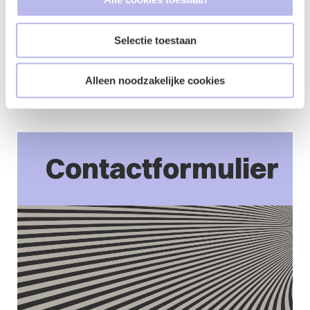
een alternatieve geschilbeslechting via arbitrage c.q.
bindend advies. Heb je hier vragen over? Neem dan
contact op met
Jos van der Wijst.
[1]
Gerechtshof
Selectie toestaan
Amsterdam, 23 april 2024, ECLI:NL:GHAMS:2024:1070
[2]
Gerechtshof Amsterdam, 15 juli 2025,
Alleen noodzakelijke cookies
ECLI:NL:GHAMS:2025:1814
Contactformulier