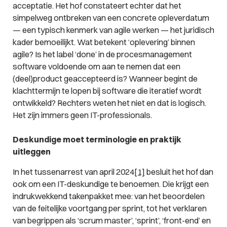
acceptatie. Het hof constateert echter dat het
simpelweg ontbreken van een concrete opleverdatum
— een typisch kenmerk van agile werken — het juridisch
kader bemoeilijkt. Wat betekent ‘oplevering’ binnen
agile? Is het label ‘done’ in de procesmanagement
software voldoende om aan te nemen dat een
(deel)product geaccepteerd is? Wanneer begint de
klachttermijn te lopen bij software die iteratief wordt
ontwikkeld? Rechters weten het niet en dat is logisch.
Het zijn immers geen IT-professionals.
Deskundige moet terminologie en praktijk
uitleggen
In het tussenarrest van april 2024
[1]
besluit het hof dan
ook om een IT-deskundige te benoemen. Die krijgt een
indrukwekkend takenpakket mee: van het beoordelen
van de feitelijke voortgang per sprint, tot het verklaren
van begrippen als ‘scrum master’, ‘sprint’, ‘front-end’ en