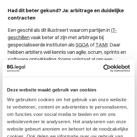
Had dit beter gekund? Ja: arbitrage en duidelijke
contracten
Een geschil als dit illustreert waarom partijen in
IT-
geschillen
vaak beter af zijn met arbitrage bij
gespecialiseerde instituten als
SGOA
of
TAMI
. Daar
hebben arbiters wél kennis van agile, scrum, sprints en
software ontwikkeling. Soms volstaat al om een
materie-deskundige, in het kader van een bindend
advies, een oordeel te laten geven. Met zo’n oordeel
kunnen partijen daarna weer verder. Dat is met name
relevant wanneer partijen met elkaar door willen gaan.
Deze website maakt gebruik van cookies
Alleen hebben ze dit dispuut waar iemand een oordeel
We gebruiken cookies om het gebruik van onze website
in moet geven. Daarna gaan ze verder met elkaar. Dan
te verbeteren, content en advertenties te personaliseren,
kun je gaan jaren wachten op een uitspraak van een
om functies voor social media te bieden en om ons
gerechtshof. Dan wil je binnen een paar weken
websiteverkeer te analyseren. Het analyseren van onze
duidelijkheid. Daarnaast onderstreept deze zaak het
website gebeurt anoniem en behoort tot de noodzakelijke
belang van duidelijke contracten. Definieer wat
cookies. Ook delen we informatie over uw gebruik van