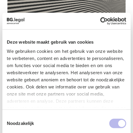
Deze website maakt gebruik van cookies
We gebruiken cookies om het gebruik van onze website
te verbeteren, content en advertenties te personaliseren,
Naam
*
om functies voor social media te bieden en om ons
websiteverkeer te analyseren. Het analyseren van onze
website gebeurt anoniem en behoort tot de noodzakelijke
cookies. Ook delen we informatie over uw gebruik van
onze site met onze partners voor social media,
E-mailadres
*
adverteren en analyse. Deze partners kunnen deze
gegevens combineren met andere informatie die u aan ze
heeft verstrekt of die ze hebben verzameld op basis van
Toestemmingsselectie
uw gebruik van hun services.
Noodzakelijk