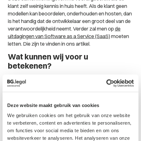
klant zelf weinig kennis in huis heeft. Als de klant geen
modellen kan beoordelen, onderhouden en hosten, dan
is het handig dat de ontwikkelaar een groot deel van de
verantwoordelijkheid neemt. Verder zal men op
de
uitdagingen van Software as a Service (SaaS)
moeten
letten. Die zijn te vinden in ons artikel.
Wat kunnen wij voor u
betekenen?
AI/ML zijn niet in de wet verankerd. Dit betekent dat
partijen die gaan werken met AI/ML technologie over
verschillende aspecten van de opdracht afspraken
moeten maken om de onderlinge juridische posities
Deze website maakt gebruik van cookies
alsnog te bepalen. Onderwerpen zoals de selectie van
We gebruiken cookies om het gebruik van onze website
data(sets), hoe wordt een model getraind, hoe kan je je
te verbeteren, content en advertenties te personaliseren,
model en algoritmes beschermen, wie is waar
om functies voor social media te bieden en om ons
verantwoordelijk / aansprakelijk voor, wie mag wat met
websiteverkeer te analyseren. Het analyseren van onze
het algoritme, wat mag je wel en niet met de data(set),