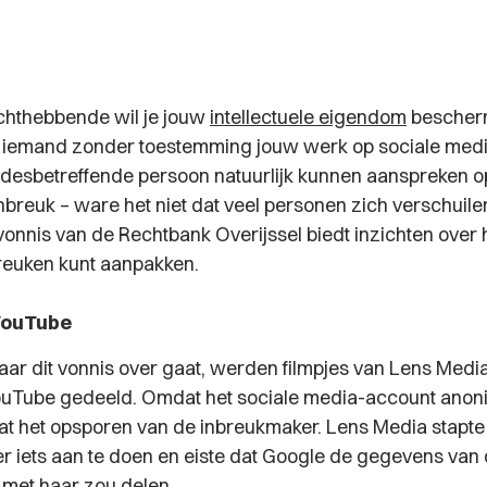
chthebbende wil je jouw
intellectuele eigendom
bescher
s iemand zonder toestemming jouw werk op sociale medi
desbetreffende persoon natuurlijk kunnen aanspreken o
nbreuk – ware het niet dat veel personen zich verschuile
vonnis van de Rechtbank Overijssel biedt inzichten over 
breuken kunt aanpakken.
 YouTube
aar dit vonnis over gaat, werden filmpjes van Lens Media
ouTube gedeeld. Omdat het sociale media-account anon
dat het opsporen van de inbreukmaker. Lens Media stapte
er iets aan te doen en eiste dat Google de gegevens van
met haar zou delen.