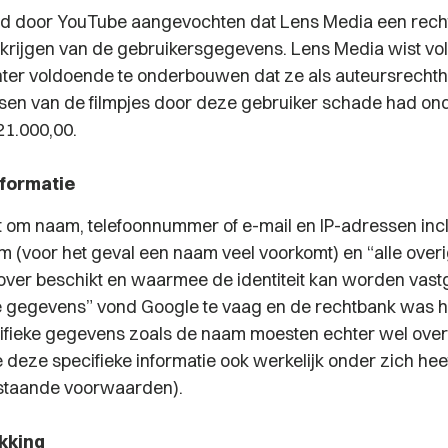
rd door YouTube aangevochten dat Lens Media een rech
erkrijgen van de gebruikersgegevens. Lens Media wist vo
hter voldoende te onderbouwen dat ze als auteursrech
tsen van de filmpjes door deze gebruiker schade had o
21.000,00.
nformatie
 om naam, telefoonnummer of e-mail en IP-adressen incl
 (voor het geval een naam veel voorkomt) en “alle ove
ver beschikt en waarmee de identiteit kan worden vast
e gegevens” vond Google te vaag en de rechtbank was 
ifieke gegevens zoals de naam moesten echter wel ove
deze specifieke informatie ook werkelijk onder zich heef
staande voorwaarden).
kking