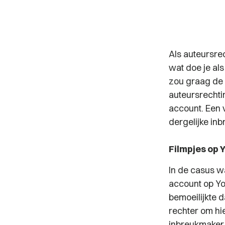
Als auteursre
wat doe je al
zou graag de 
auteursrechti
account. Een 
dergelijke in
Filmpjes op
In de casus w
account op Y
bemoeilijkte 
rechter om hi
inbreukmaker 