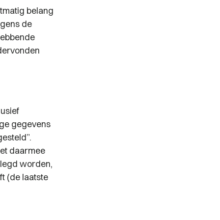
tmatig belang
lgens de
thebbende
ndervonden
usief
rige gegevens
gesteld”.
het daarmee
rlegd worden,
t (de laatste