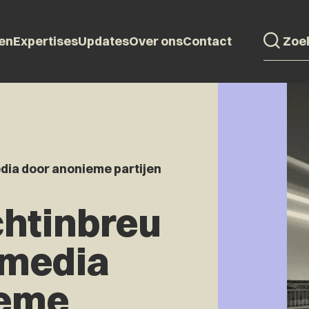
en
Expertises
Updates
Over ons
Contact
dia door anonieme partijen
htinbreu
 media
ieme