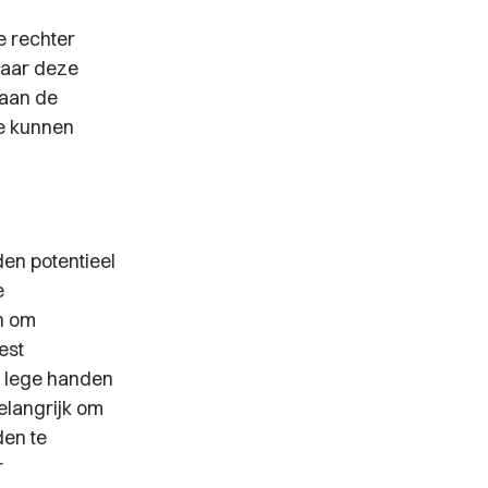
e rechter
waar deze
 aan de
e kunnen
en potentieel
e
n om
est
t lege handen
elangrijk om
den te
r