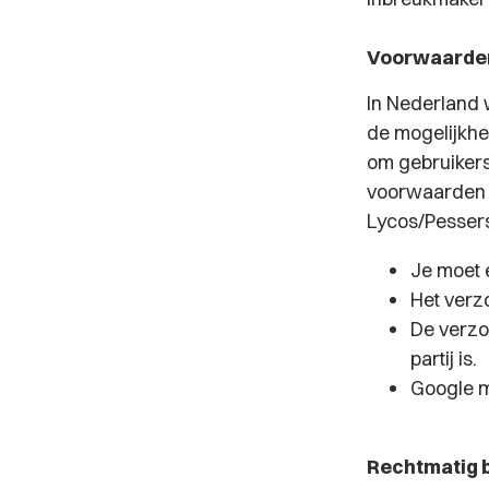
Voorwaarden
In Nederland 
de mogelijkhe
om gebruikers
voorwaarden v
Lycos/Pesser
Je moet 
Het verzo
De verzo
partij is.
Google m
Rechtmatig 