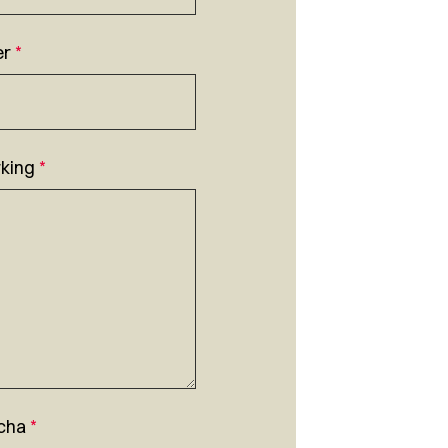
er
*
king
*
cha
*