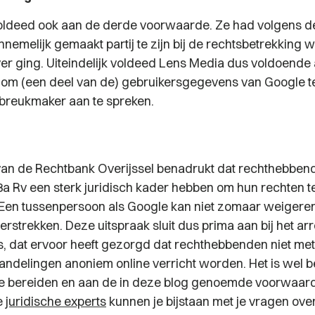
oldeed ook aan de derde voorwaarde. Ze had volgens d
nemelijk gemaakt partij te zijn bij de rechtsbetrekking 
er ging. Uiteindelijk voldeed Lens Media dus voldoende
om (een deel van de) gebruikersgegevens van Google t
nbreukmaker aan te spreken.
van de Rechtbank Overijssel benadrukt dat rechthebbend
43a Rv een sterk juridisch kader hebben om hun rechten t
Een tussenpersoon als Google kan niet zomaar weigere
rstrekken. Deze uitspraak sluit dus prima aan bij het arr
, dat ervoor heeft gezorgd dat rechthebbenden niet me
handelingen anoniem online verricht worden. Het is wel b
te bereiden en aan de in deze blog genoemde voorwaar
e
juridische experts
kunnen je bijstaan met je vragen ove