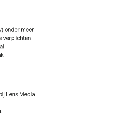
Rv) onder meer
e verplichten
al
ak
bij Lens Media
.