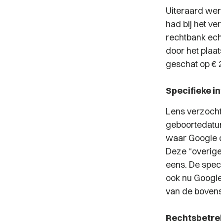
Uiteraard we
had bij het v
rechtbank ec
door het plaa
geschat op € 
Specifieke i
Lens verzocht
geboortedatum
waar Google o
Deze “overig
eens. De spec
ook nu Google 
van de boven
Rechtsbetre