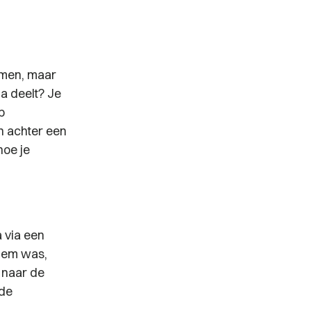
men, maar
a deelt? Je
p
n achter een
hoe je
 via een
iem was,
 naar de
 de