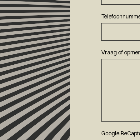
Telefoonnumm
Vraag of opmer
Google ReCapt