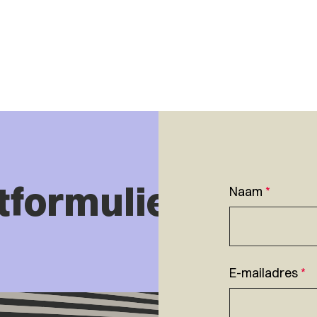
tformulier
Naam
*
E-mailadres
*