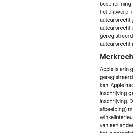
bescherming i
het ontwerp m
auteursrecht g
auteursrecht 
geregistreerd
auteursrecht
Merkrech
Apple is erin
geregistreerd 
kan. Apple ha
inschrijving 
inschrijving. 
afbeelding) mo
winkelinterie
van een ander