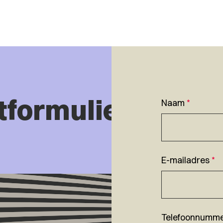
tformulier
Naam
*
E-mailadres
*
Telefoonnumm