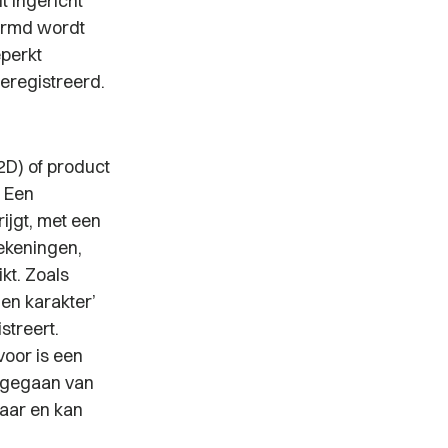
t ingericht
hermd wordt
perkt
geregistreerd.
2D) of product
. Een
rijgt, met een
tekeningen,
kt. Zoals
en karakter’
streert.
voor is een
itgegaan van
jaar en kan