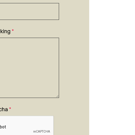
king
*
cha
*