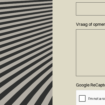
Vraag of opmer
Google ReCapt