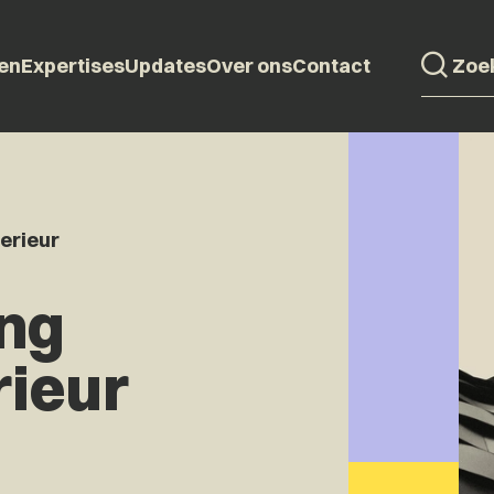
en
Expertises
Updates
Over ons
Contact
erieur
ng
rieur