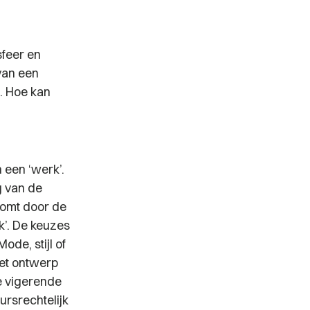
sfeer en
van een
. Hoe kan
 een ‘werk’.
g van de
komt door de
k’. De keuzes
ode, stijl of
het ontwerp
e vigerende
ursrechtelijk