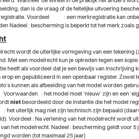
treerd. Wanneer de winkel in de praktijk net anders word
elding, dan is de vraag of de feitelijke uitvoering besc
registratie. Voordeel : een merkregistratie kan onbe
en Nadeel : bescherming is beperkt tot het merk zoals 
ht
recht wordt de uiterlijke vormgeving van een tekening (
d. Met een modelrecht kun je optreden tegen een kopie
ie heeft als voordeel dat je een bewijs van inschrijving k
m erop en gepubliceerd in een openbaar register. Zowel 
foto’s kunnen als afbeelding van het model worden gebrui
 Voorwaarden : het model moet ‘nieuw’ zijn en een ‘eig
ordt
niet
beoordeeld door de instantie die het model regi
et uiterlijk mag niet zijn technisch zijn bepaald (daar
ld). Voordeel : Na verlening van het modelrecht wordt u
 van het modelrecht. Nadeel : bescherming geldt voor 5 
engd worden (tot maximaal 25 jaar)