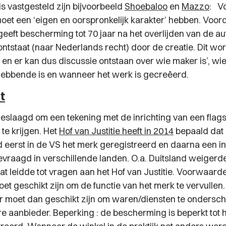
s vastgesteld zijn bijvoorbeeld
Shoebaloo
en
Mazzo
: V
oet een ‘eigen en oorspronkelijk karakter’ hebben. Voord
eeft bescherming tot 70 jaar na het overlijden van de aut
ontstaat (naar Nederlands recht) door de creatie. Dit wo
 en er kan dus discussie ontstaan over wie maker is’, wi
hebbende is en wanneer het werk is gecreëerd.
t
 geslaagd om een tekening met de inrichting van een flag
te krijgen. Het
Hof van Justitie heeft in 2014
bepaald dat 
d eerst in de VS het merk geregistreerd en daarna een in
gevraagd in verschillende landen. O.a. Duitsland weiger
Dat leidde tot vragen aan het Hof van Justitie. Voorwaard
et geschikt zijn om de functie van het merk te vervullen.
ur moet dan geschikt zijn om waren/diensten te ondersch
e aanbieder. Beperking : de bescherming is beperkt tot 