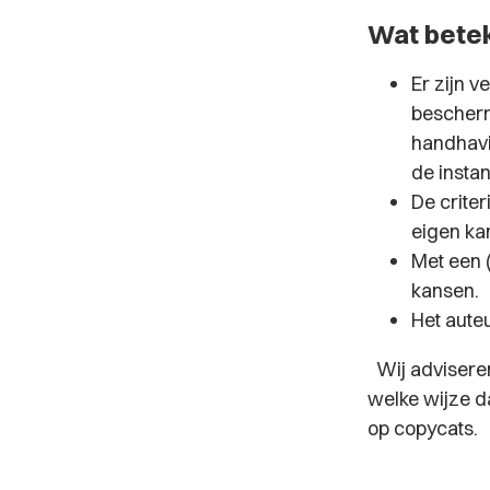
Wat betek
Er zijn v
bescherm
handhavi
de instan
De criter
eigen kar
Met een (
kansen.
Het auteu
Wij adviseren
welke wijze da
op copycats