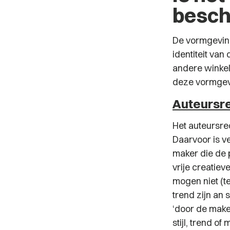
besc
De vormgeving
identiteit va
andere winkel
deze vormgev
Auteursr
Het auteursre
Daarvoor is ve
maker die de 
vrije creatie
mogen niet (te
trend zijn an
‘door de make
stijl, trend o