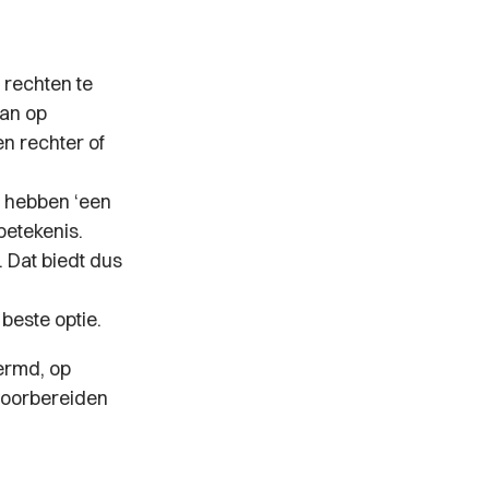
 rechten te
an op
n rechter of
Zo hebben ‘een
betekenis.
 Dat biedt dus
beste optie.
ermd, op
 voorbereiden