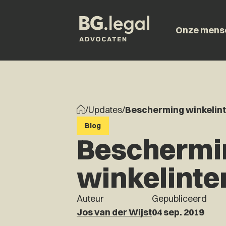
Onze mens
/
Updates
/
Bescherming winkelint
Blog
Beschermi
winkelinte
Auteur
Gepubliceerd
Jos van der Wijst
04 sep. 2019