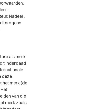
oorwaarden:
eel :
eur. Nadeel :
rdt nergens
e
store als merk
dit inderdaad
ternationale
de deze
e: het merk (de
 Het
eiden van die
het merk zoals