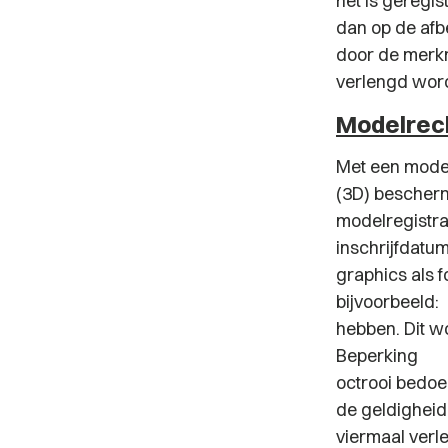
het is geregis
dan op de afbe
door de merk
verlengd word
Modelrec
Met een model
(3D) bescherm
modelregistrat
inschrijfdatu
graphics als 
bijvoorbeeld:
hebben. Dit w
Beperking : h
octrooi bedoe
de geldigheid
viermaal verl