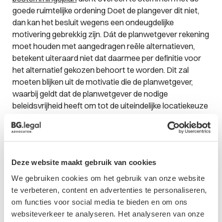
goede ruimtelijke ordening Doet de plangever dit niet,
dan kan het besluit wegens een ondeugdelijke
motivering gebrekkig zijn. Dát de planwetgever rekening
moet houden met aangedragen reële alternatieven,
betekent uiteraard niet dat daarmee per definitie voor
het alternatief gekozen behoort te worden. Dit zal
moeten blijken uit de motivatie die de planwetgever,
waarbij geldt dat de planwetgever de nodige
beleidsvrijheid heeft om tot de uiteindelijke locatiekeuze
te komen.
Conclusie
Het kan voor belanghebbenden die zich willen verweren
Deze website maakt gebruik van cookies
tegen een planinitiatief lonen om in een vroeg stadium
We gebruiken cookies om het gebruik van onze website
reële alternatieven aan te dragen, zodat mogelijk
te verbeteren, content en advertenties te personaliseren,
voorkomen kan worden dat de ontwikkeling binnen de
om functies voor social media te bieden en om ons
voorgenomen locatie plaatsvindt. Verwacht als
websiteverkeer te analyseren. Het analyseren van onze
belanghebbende echter niet dat het alternatieven-