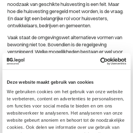
noodzaak van geschikte huisvesting is een feit. Maar
hoe die huisvesting geregeld moet worden, is de vraag.
En daar ligt een belangrijke rol voor huisvesters,
ontwikkelaars, bedrijven en gemeenten.
Vaak staat de omgevingswet alternatieve vormen van
bewoning niet toe. Bovendien is de regelgeving
versnipperd. Welke mogelijkheden bestaan er wel voor
het huisvesten van arbeidsmigranten of expats?
Kamerverhuur en splitsing is een steeds vaker gehoord
geluid. Zeker bij woningnood. En waar moet een
ontwikkelaar of verhuurder rekening mee houden bij dat
Deze website maakt gebruik van cookies
soort vormen van bewoning? Brengt de Omgevingswet
We gebruiken cookies om het gebruik van onze website
op dat vlak nieuwe inzichten?
te verbeteren, content en advertenties te personaliseren,
Binnen het huurrecht is bovendien veel veranderd en
om functies voor social media te bieden en om ons
fiscale regels spelen een belangrijke rol bij de
websiteverkeer te analyseren. Het analyseren van onze
investeringsbeslissing. In ons seminar gaat wij in op de
website gebeurt anoniem en behoort tot de noodzakelijke
mogelijkheden van kamerverhuur en flexibele
cookies. Ook delen we informatie over uw gebruik van