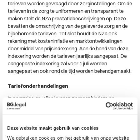
tarieven worden gevraagd door zorginstellingen. Om de
tarieven in de zorg te uniformeren en transparant te
maken stelt de NZa prestatiebeschrijvingen op. Deze
bevatten de omschrijving van de geleverde zorg en de
bijbehorende tarieven. Tot slot houdt de NZa ook
rekening met kosteninflatie en marktontwikkelingen
door middel van prijsindexering. Aan de hand van deze
indexering worden de tarieven jaarlijks aangepast. De
aangepaste indexering zal voor 1 juli worden
aangepast en ook rond die tijd worden bekendgemaakt.
Tariefonderhandelingen
In sommige gevallen kunnen zorgaanbieders en
zorgverzekeraars gezamenlijk tariefafspraken maken.
Dit gebeurt vaak in de vorm van
contractonderhandelingen, waarbij beide partijen
proberen overeenstemming te bereiken over de
Deze website maakt gebruik van cookies
vergoedingen voor geleverde zorg. Over de problemen
We gebruiken cookies om het gebruik van onze website