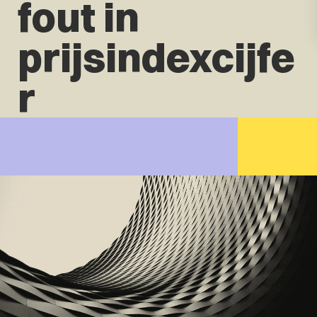
fout in
prijsindexcijfe
r