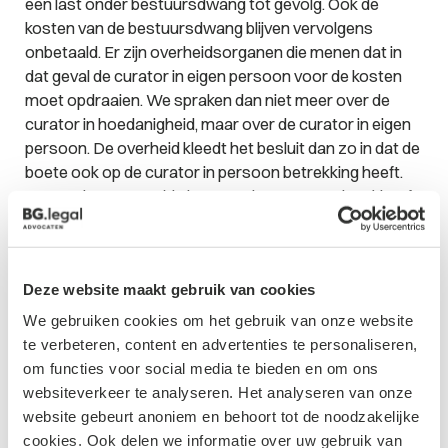
een last onder bestuursdwang tot gevolg. Ook de
kosten van de bestuursdwang blijven vervolgens
onbetaald. Er zijn overheidsorganen die menen dat in
dat geval de curator in eigen persoon voor de kosten
moet opdraaien. We spraken dan niet meer over de
curator in hoedanigheid, maar over de curator in eigen
persoon. De overheid kleedt het besluit dan zo in dat de
boete ook op de curator in persoon betrekking heeft.
De Raad van State (de hoogste bestuursrechter) heeft
in
een uitspraak van 26 februari 2020
geoordeeld dat de
curator in persoon niet gehouden is de kosten te
voldoen. De Raad van State meent dat de curator in
Deze website maakt gebruik van cookies
hoedanigheid verantwoordelijk is voor de onderneming.
Dat betekent dat de curator in hoedanigheid ook een
We gebruiken cookies om het gebruik van onze website
overtreder van de wet (artikel 5:1 Awb) kan zijn. De
te verbeteren, content en advertenties te personaliseren,
boedel zal dan de kosten van bestuursdwang moeten
om functies voor social media te bieden en om ons
betalen. De curator in persoon is echter geen
websiteverkeer te analyseren. Het analyseren van onze
overtreder, omdat de curator in eigen persoon de
website gebeurt anoniem en behoort tot de noodzakelijke
boedel (van de onderneming) niet vertegenwoordigt.
cookies. Ook delen we informatie over uw gebruik van