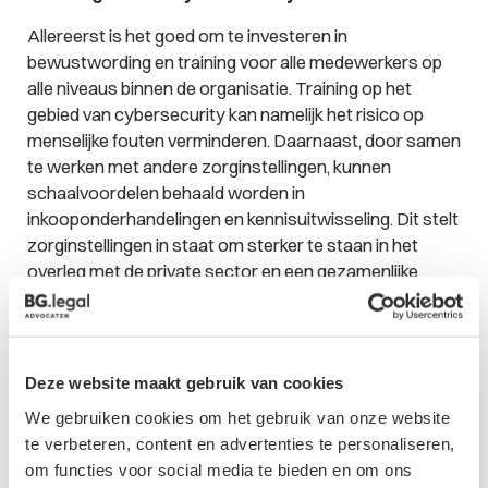
Allereerst is het goed om te investeren in
bewustwording en training voor alle medewerkers op
alle niveaus binnen de organisatie. Training op het
gebied van cybersecurity kan namelijk het risico op
menselijke fouten verminderen. Daarnaast, door samen
te werken met andere zorginstellingen, kunnen
schaalvoordelen behaald worden in
inkooponderhandelingen en kennisuitwisseling. Dit stelt
zorginstellingen in staat om sterker te staan in het
overleg met de private sector en een gezamenlijke
aanpak te hanteren. In plaats van grote eenmalige
investeringen in hard- en softwaresystemen, kunnen
zorginstellingen overwegen om een
abonnementsmodel te hanteren. Dit zorgt ervoor dat
Deze website maakt gebruik van cookies
zorginstellingen een beter inzicht krijgen in vaste
We gebruiken cookies om het gebruik van onze website
kosten en worden de financiële lasten van grote
te verbeteren, content en advertenties te personaliseren,
investeringen vermeden. Voer ook regelmatig checks
om functies voor social media te bieden en om ons
uit om te zien hoe het ervoor staat met de