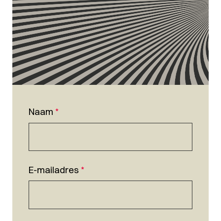
Naam
*
E-mailadres
*