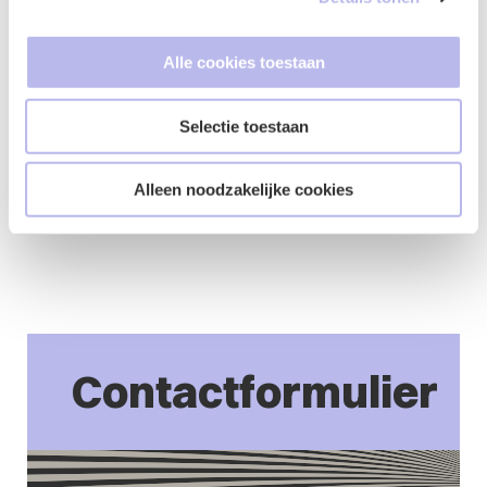
de zorg. Neem vandaag nog contact met ons op voor
een eenmalige preventiescan en ontdek hoe wij uw
zorginstelling kunnen helpen weerbaarder te worden
Alle cookies toestaan
tegen cybersecurity-incidenten. Bekijk hier
de folder
cybersecurity check, of neem direct contact op met
Selectie toestaan
een van onze specialisten
voor een vrijblijvend gesprek
over cybersecurity.
Alleen noodzakelijke cookies
Jody Esveldt
Contactformulier