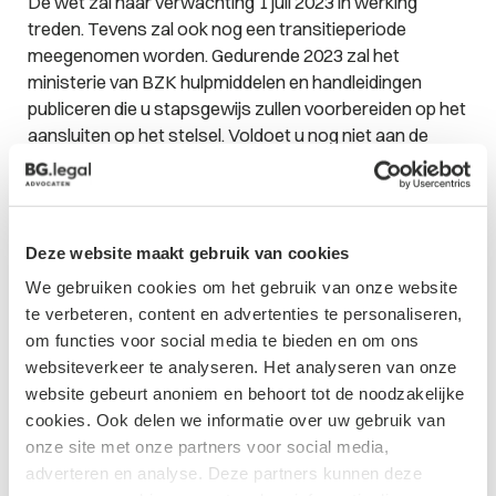
De wet zal naar verwachting 1 juli 2023 in werking
treden. Tevens zal ook nog een transitieperiode
meegenomen worden. Gedurende 2023 zal het
ministerie van BZK hulpmiddelen en handleidingen
publiceren die u stapsgewijs zullen voorbereiden op het
aansluiten op het stelsel. Voldoet u nog niet aan de
eisen van de Wdo? Ondanks dat de wet nog niet in
werking is getreden is het goed om nu al actie te
ondernemen. Er zal een overgangstermijn komen maar
de verwachtingen zijn dat de zorgsector maar een
Deze website maakt gebruik van cookies
beperkte overgangstermijn krijgt. Door nu alvast actie
We gebruiken cookies om het gebruik van onze website
te ondernemen en uw organisatie voor te bereiden op
te verbeteren, content en advertenties te personaliseren,
de veranderingen die de Wet digitale overheid met zich
om functies voor social media te bieden en om ons
brengt, kunt u als zorgaanbieder niet alleen voldoen aan
websiteverkeer te analyseren. Het analyseren van onze
de eisen van de wet, maar ook bijdragen aan een
website gebeurt anoniem en behoort tot de noodzakelijke
veiligere en betrouwbaardere digitale zorgomgeving
cookies. Ook delen we informatie over uw gebruik van
voor uw patiënten. Heeft u vragen neem dan contact
onze site met onze partners voor social media,
op met
één van onze specialisten
.
adverteren en analyse. Deze partners kunnen deze