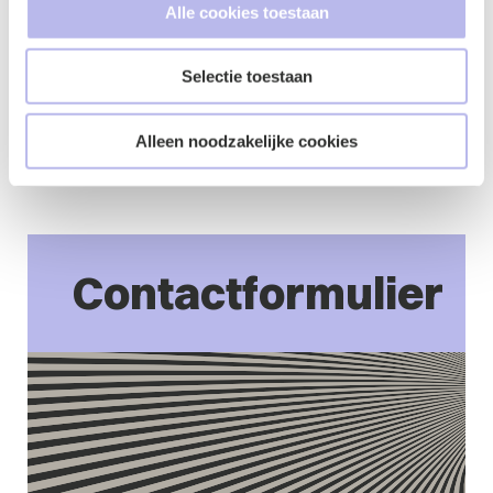
Alle cookies toestaan
BG.legal is gespecialiseerd in het juridisch duiden van
nieuwe wet- en regelgeving. Wij helpen organisaties om
Selectie toestaan
vooruit te kijken en compliant te blijven. Met ruime
ervaring in digitale wetgeving zijn wij uw partner voor
AI-juridisch advies. Neem contact op via
wijst@bg.legal
Alleen noodzakelijke cookies
voor een vrijblijvend gesprek of quickscan.
Contactformulier