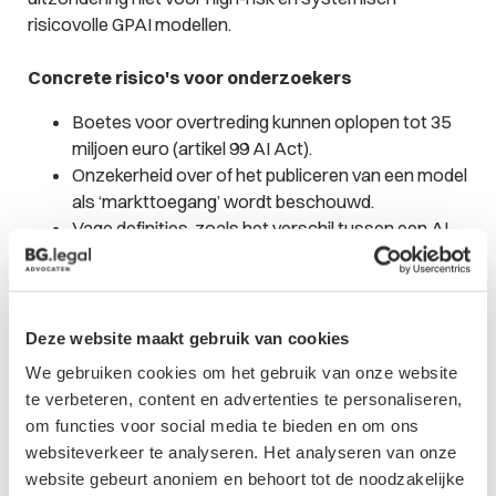
risicovolle GPAI modellen.
Concrete risico's voor onderzoekers
Boetes voor overtreding kunnen oplopen tot 35
miljoen euro (artikel 99 AI Act).
Onzekerheid over of het publiceren van een model
als ‘markttoegang’ wordt beschouwd.
Vage definities, zoals het verschil tussen een AI-
systeem en AI-model.
Wat betekent dit in de praktijk?
Deze website maakt gebruik van cookies
Onderzoekers moeten zich bewust zijn van:
We gebruiken cookies om het gebruik van onze website
te verbeteren, content en advertenties te personaliseren,
De classificatie van hun systeem: verboden, high-
om functies voor social media te bieden en om ons
risk, of GPAI.
websiteverkeer te analyseren. Het analyseren van onze
Of hun publicaties mogelijk onder ‘in gebruik
website gebeurt anoniem en behoort tot de noodzakelijke
nemen’ of ‘op de markt brengen’ vallen.