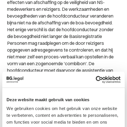
effecten van afschaffing op de veiligheid van NS-
medewerkers en reizigers. De werkzaamheden en
bevoegdheden van de hoofdconducteur veranderen
bijna niet na de afschaffing van de boa-bevoegdheid.
Het enige verschil is dat de hoofdconducteur zonder
die bevoegdheid niet langer de Basisregistratie
Personen mag raadplegen om de door reizigers
opgegeven adresgegevens te controleren, en dat hij
niet meer zelf een proces-verbaal kan opstellen in de
vorm van een zogenoemde 'combibon'. De
hoofdconducteur moet daarvoor de assistentie van
medewerkers van Veiligheid & Service (v&s) inroepen,
zoals dat ook nu al gebeurt bij dreigende escalatie en
agressie in de trein. De NS schat in dat dit 2 tot 4
procent van de meldingen betreft, zo'n 150 tot 300
Deze website maakt gebruik van cookies
extra assistentieverzoeken per jaar. Gelet op het
We gebruiken cookies om het gebruik van onze website
totale aantal assistentieverzoeken per jaar (in 2021
te verbeteren, content en advertenties te personaliseren,
waren dat er 37.410) kan die toename zonder meer
om functies voor social media te bieden en om ons
worden opgevangen door v&s, aldus de