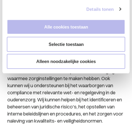
mogelijke gevolgen ervan. Wij kunnen u als
zorgorganisatie informeren over uw rechten en
Details tonen
plichten en helpen bij het begrijpen van de complexe
regelgeving en contractuele verplichtingen. U kunt ons
Alle cookies toestaan
betrekken bij contractonderhandelingen tussen
zorginstellingen en zorgverzekeraars of andere
partijen. Wij kunnen ervoor zorgen dat de belangen van
Selectie toestaan
de zorginstellingen adequaat worden
vertegenwoordigd en dat er evenwichtige
Alleen noodzakelijke cookies
contractvoorwaarden worden opgesteld die rekening
houden met de financiële en operationele uitdagingen
waarmee zorginstellingen te maken hebben. Ook
kunnen wij u ondersteunen bij het waarborgen van
compliance met relevante wet- en regelgeving in de
ouderenzorg. Wij kunnen helpen bij het identificeren en
beheersen van juridische risico's, het opstellen van
interne beleidslijnen en procedures, en het zorgen voor
naleving van kwaliteits- en veiligheidsnormen.