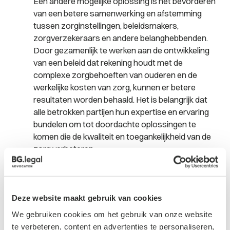
Een andere mogelijke oplossing is het bevorderen
van een betere samenwerking en afstemming
tussen zorginstellingen, beleidsmakers,
zorgverzekeraars en andere belanghebbenden.
Door gezamenlijk te werken aan de ontwikkeling
van een beleid dat rekening houdt met de
complexe zorgbehoeften van ouderen en de
werkelijke kosten van zorg, kunnen er betere
resultaten worden behaald. Het is belangrijk dat
alle betrokken partijen hun expertise en ervaring
bundelen om tot doordachte oplossingen te
komen die de kwaliteit en toegankelijkheid van de
zorg verbeteren.
Investeren in ondersteuning en perspectief voor
zorgmedewerkers
: Om te kunnen blijven voldoen
aan de zorgbehoeften van ouderen, is het
essentieel om te investeren in ondersteuning en
Deze website maakt gebruik van cookies
perspectief voor zorgmedewerkers. Dit kan
We gebruiken cookies om het gebruik van onze website
onder meer worden bereikt door het bieden van
te verbeteren, content en advertenties te personaliseren,