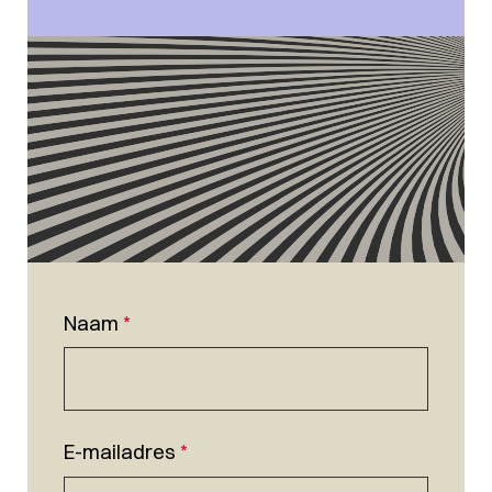
Naam
*
E-mailadres
*