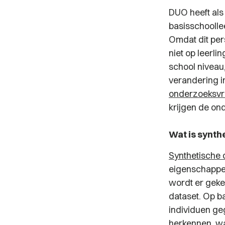
DUO heeft als
basisschoolle
Omdat dit per
niet op leerli
school niveau
verandering i
onderzoeksvra
krijgen de on
Wat is synth
Synthetische 
eigenschappen
wordt er geke
dataset. Op b
individuen geg
herkennen, w