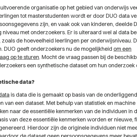
 uitvoerende organisatie op het gebied van onderwijs vee
erlingen tot masterstudenten wordt er door DUO data v
soonsgegevens zijn, en vaak ook van kinderen, deelde
ng niveau met onderzoekers. Er is uiteraard wel al data b
, zoals de hoeveelheid leerlingen per onderwijsniveau. 
n. DUO geeft onderzoekers nu de mogelijkheid
om een
ag op te sturen
. Mocht de vraag passen bij de beschikb
derzoekers een synthetische dataset om hun onderzoek 
etische data?
data
is data die is gemaakt op basis van de onderliggen
 van een dataset. Met behulp van statistiek en machine 
ken naar de essentiële kenmerken van de individuen in d
asis van deze essentiële kenmerken worden er nieuwe, fi
enereerd. Hierdoor zijn de originele individuen niet mee
aardoor de dataset geen persoonsgegevens meer bevat.