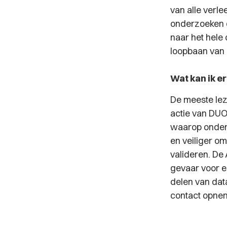
van alle verl
onderzoeken d
naar het hele 
loopbaan van 
Wat kan ik 
De meeste lez
actie van DUO
waarop onderz
en veiliger om
valideren. De 
gevaar voor ee
delen van dat
contact opne