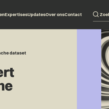
en
Expertises
Updates
Over ons
Contact
sche dataset
rt
he