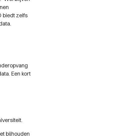
nnen
biedt zelfs
te data.
kinderopvang
ata. Een kort
versiteit.
het bijhouden