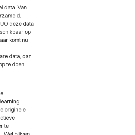
l data. Van
erzameld.
 DUO deze data
eschikbaar op
Daar komt nu
are data, dan
op te doen.
de
learning
e originele
ctieve
r te
 Wel blijven