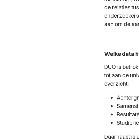
de relaties t
onderzoekers 
aan om de aa
Welke data 
DUO is betrok
tot aan de uni
overzicht:
Achtergr
Samenste
Resultat
Studieri
Daarnaast is 