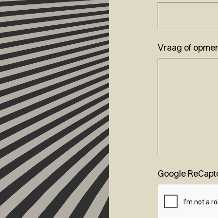
Vraag of opmer
Google ReCapt