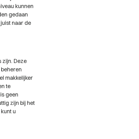
 niveau kunnen
rden gedaan
juist naar de
 zijn. Deze
s beheren
l makkelijker
en te
 is geen
ig zijn bij het
 kunt u