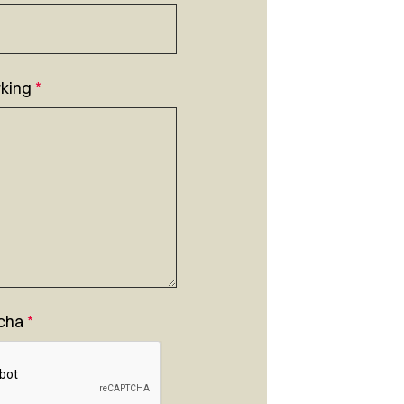
king
*
cha
*