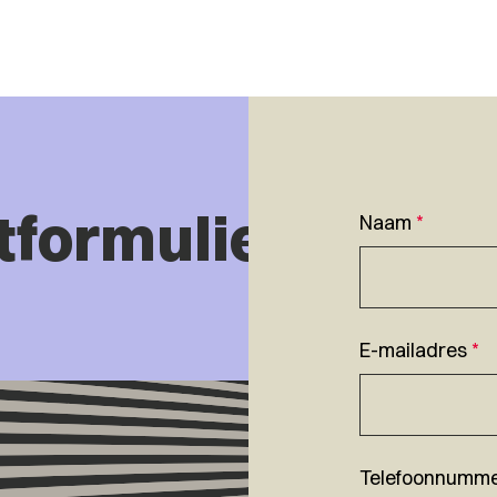
tformulier
Naam
*
E-mailadres
*
Telefoonnumm