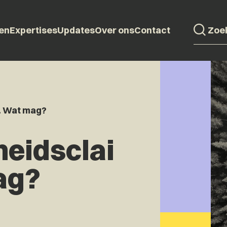
en
Expertises
Updates
Over ons
Contact
. Wat mag?
eidsclai
ag?