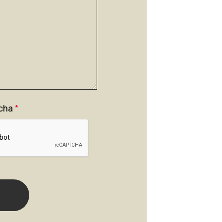
cha
*