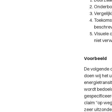
Onderbou
Vergelijk
Toekoms
beschrev
Visuele 
niet ver
Voorbeeld
De volgende cl
doen wij het u
energietransit
wordt bedoeld
gespecificeerd
claim “op weg 
zeer uitzonde