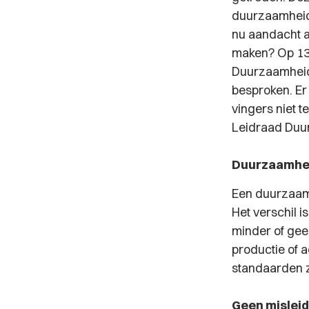
duurzaamheid
nu aandacht a
maken? Op 13 
Duurzaamheids
besproken. Er
vingers niet 
Leidraad Duur
Duurzaamhe
Een duurzaamh
Het verschil i
minder of geen
productie of 
standaarden zi
Geen misleid