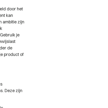
eld door het
ent kan
 ambitie zijn
jk
 Gebruik je
wijslast
rder de
je product of
ls
. Deze zijn
is.