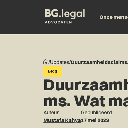
Onze mens
/
Updates
/
Duurzaamheidsclaims
Blog
Duurzaamh
ms. Wat m
Auteur
Gepubliceerd
Mustafa Kahya
17 mei 2023