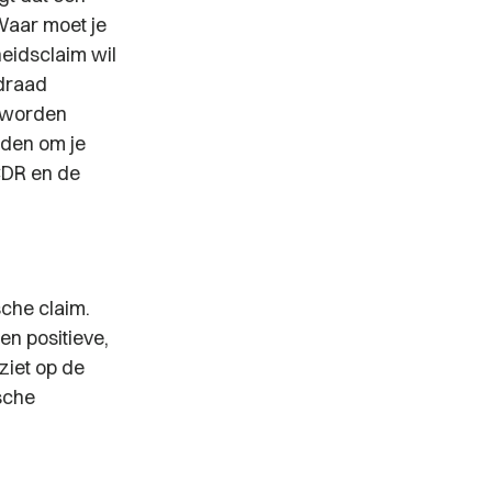
aar moet je
eidsclaim wil
idraad
n worden
eden om je
 CDR en de
che claim.
een positieve,
ziet op de
sche