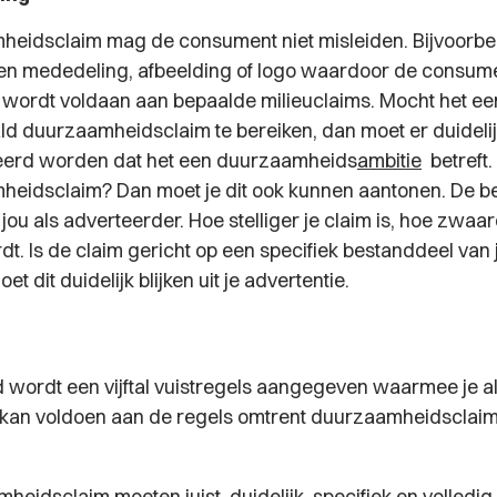
eidsclaim mag de consument niet misleiden. Bijvoorbe
en mededeling, afbeelding of logo waardoor de consum
 wordt voldaan aan bepaalde milieuclaims. Mocht het een
d duurzaamheidsclaim te bereiken, dan moet er duideli
rd worden dat het een duurzaamheids
ambitie
betreft.
eidsclaim? Dan moet je dit ook kunnen aantonen. De be
ij jou als adverteerder. Hoe stelliger je claim is, hoe zwaa
rdt. Is de claim gericht op een specifiek bestanddeel van 
t dit duidelijk blijken uit je advertentie.
d wordt een vijftal vuistregels aangegeven waarmee je a
kan voldoen aan de regels omtrent duurzaamheidsclaims
eidsclaim moeten juist, duidelijk, specifiek en volledig 