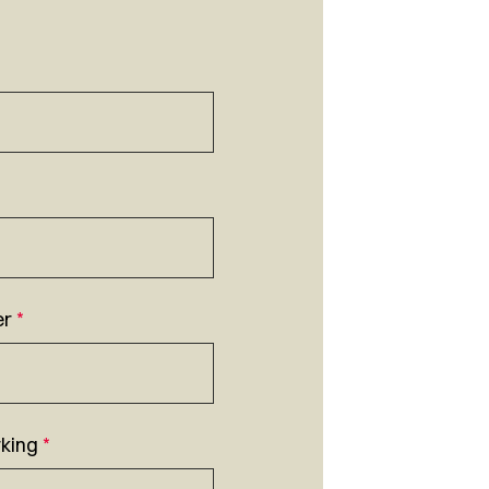
er
*
king
*