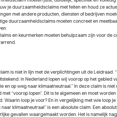
w je duurzaamheidsclaims met feiten en houd ze actue
ingen met andere producten, diensten of bedrijven moeten
tige duurzaamheidsclaims moeten concreet en meetba
en.
claims en keurmerken moeten behulpzaam zijn voor de 
warrend.
aim is niet in lijn met de verplichtingen uit de Leidraad. “
itstekend: in Nederland lopen wij voorop op het gebied v
ie en op weg naar klimaatneutraal.”
In deze claim is niet 
 met “voorop lopen”. Dit is te algemeen en moet worden
. Waarin loop je voor? En in vergelijking met wie loop je
naar klimaatneutraal” is een absolute claim. Een absolut
rlijke gevallen waargemaakt worden. Het is namelijk na