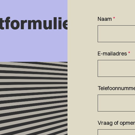
tformulier
Naam
*
E-mailadres
*
Telefoonnumm
Vraag of opmer