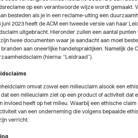
sreclame op een verantwoorde wijze wordt gemaakt. W
an besteden als je in een reclame-uiting een duurzaamh
juni 2023 heeft de ACM een tweede versie van haar Le
claim uitgebracht. Hieronder zullen een aantal punte
 zijn twee documenten waar je aandacht aan moet best
te branden aan oneerlijke handelspraktijken. Namelijk de
zaamheidsclaim (hierna: “Leidraad”).
idsclaims
eidclaim omvat zowel een milieuclaim alsook een ethis
s dat een milieuclaim ziet op een product of activiteit dat 
 invloed heeft op het milieu. Waarbij een ethische claim 
activiteit van een onderneming die volgens bepaalde ethi
jn verricht.
ing