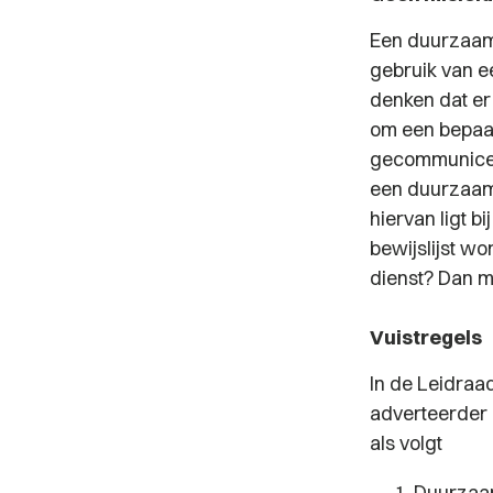
Een duurzaamh
gebruik van e
denken dat er
om een bepaal
gecommunicee
een duurzaamh
hiervan ligt b
bewijslijst wo
dienst? Dan moe
Vuistregels
In de Leidraa
adverteerder 
als volgt
Duurzaamh