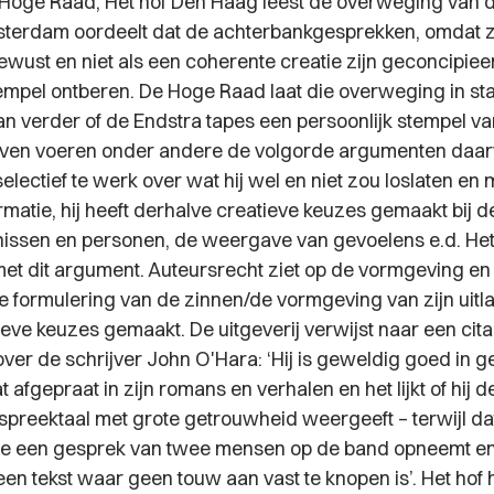
 Hoge Raad, Het hof Den Haag leest de overweging van
sterdam oordeelt dat de achterbankgesprekken, omdat z
ewust en niet als een coherente creatie zijn geconcipiee
tempel ontberen. De Hoge Raad laat die overweging in sta
n verder of de Endstra tapes een persoonlijk stempel va
ven voeren onder andere de volgorde argumenten daarv
electief te werk over wat hij wel en niet zou loslaten e
matie, hij heeft derhalve creatieve keuzes gemaakt bij d
issen en personen, de weergave van gevoelens e.d. Het
met dit argument. Auteursrecht ziet op de vormgeving en 
 de formulering van de zinnen/de vormgeving van zijn uitl
eve keuzes gemaakt. De uitgeverij verwijst naar een cita
ver de schrijver John O'Hara: ‘Hij is geweldig goed in g
 afgepraat in zijn romans en verhalen en het lijkt of hij d
preektaal met grote getrouwheid weergeeft – terwijl dat 
 je een gesprek van twee mensen op de band opneemt en
je een tekst waar geen touw aan vast te knopen is’. Het hof 