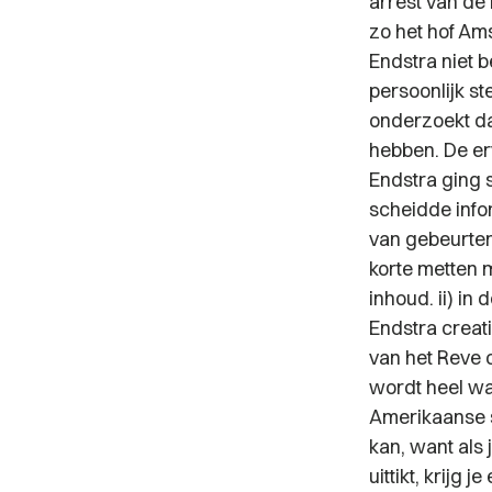
arrest van de
zo het hof Am
Endstra niet b
persoonlijk s
onderzoekt da
hebben. De er
Endstra ging s
scheidde infor
van gebeurten
korte metten 
inhoud. ii) in
Endstra creati
van het Reve o
wordt heel wat
Amerikaanse s
kan, want als
uittikt, krijg 