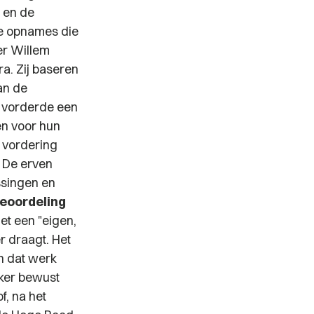
a en de
de opnames die
r Willem
a. Zij baseren
an de
j vorderde een
en voor hun
 vordering
. De erven
ssingen en
eoordeling
et een "eigen,
r draagt. Het
n dat werk
aker bewust
f, na het