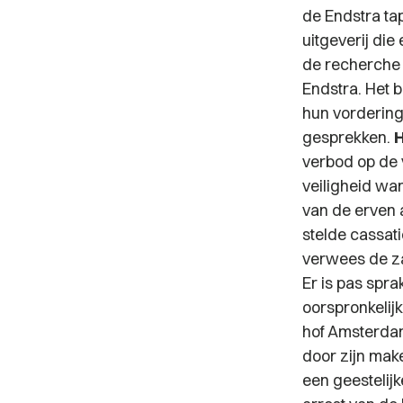
de Endstra ta
uitgeverij die
de recherche
Endstra. Het 
hun vordering
gesprekken.
H
verbod op de 
veiligheid wa
van de erven 
stelde cassat
verwees de za
Er is pas spr
oorspronkelijk
hof Amsterdam
door zijn mak
een geestelij