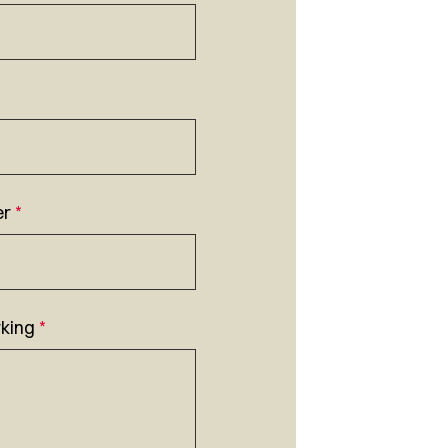
er
*
king
*