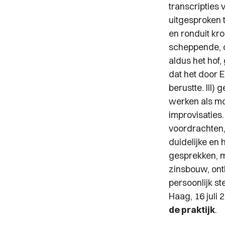
transcripties
uitgesproken 
en ronduit kr
scheppende, c
aldus het hof
dat het door 
berustte. III)
werken als m
improvisaties
voordrachten,
duidelijke en
gesprekken, m
zinsbouw, ont
persoonlijk s
Haag, 16 juli
de praktijk
.