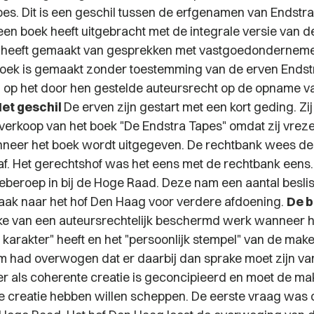
pes. Dit is een geschil tussen de erfgenamen van Endstr
 een boek heeft uitgebracht met de integrale versie van 
 heeft gemaakt van gesprekken met vastgoedonderneme
boek is gemaakt zonder toestemming van de erven Endstr
 op het door hen gestelde auteursrecht op de opname v
et geschil
De erven zijn gestart met een kort geding. Zi
verkoop van het boek "De Endstra Tapes" omdat zij vrez
nneer het boek wordt uitgegeven. De rechtbank wees de
af. Het gerechtshof was het eens met de rechtbank eens
ieberoep in bij de Hoge Raad. Deze nam een aantal besli
ak naar het hof Den Haag voor verdere afdoening.
De b
ake van een auteursrechtelijk beschermd werk wanneer h
 karakter" heeft en het "persoonlijk stempel" van de make
 had overwogen dat er daarbij dan sprake moet zijn va
er als coherente creatie is geconcipieerd en moet de m
ke creatie hebben willen scheppen. De eerste vraag was o