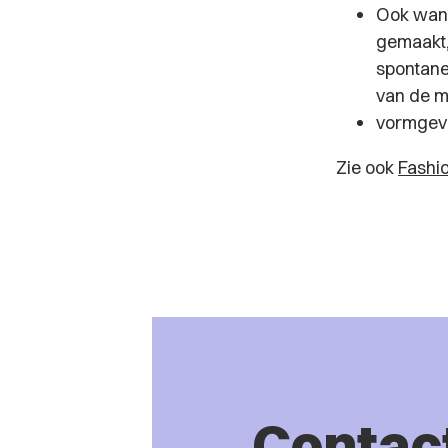
Ook wann
gemaakt, 
spontane 
van de m
vormgevin
Zie ook
Fashi
Contac