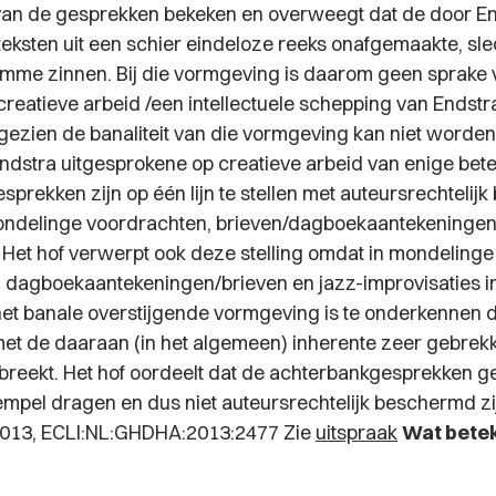
 van de gesprekken bekeken en overweegt dat de door E
teksten uit een schier eindeloze reeks onafgemaakte, sl
omme zinnen. Bij die vormgeving is daarom geen sprake 
reatieve arbeid /een intellectuele schepping van Endstra
, gezien de banaliteit van die vormgeving kan niet wor
Endstra uitgesprokene op creatieve arbeid van enige bet
 gesprekken zijn op één lijn te stellen met auteursrechteli
ondelinge voordrachten, brieven/dagboekaantekeningen
. Het hof verwerpt ook deze stelling omdat in mondelinge
 dagboekaantekeningen/brieven en jazz-improvisaties i
 het banale overstijgende vormgeving is te onderkennen 
et de daaraan (in het algemeen) inherente zeer gebrek
breekt. Het hof oordeelt dat de achterbankgesprekken g
tempel dragen en dus niet auteursrechtelijk beschermd zi
 2013, ECLI:NL:GHDHA:2013:2477 Zie
uitspraak
Wat betek