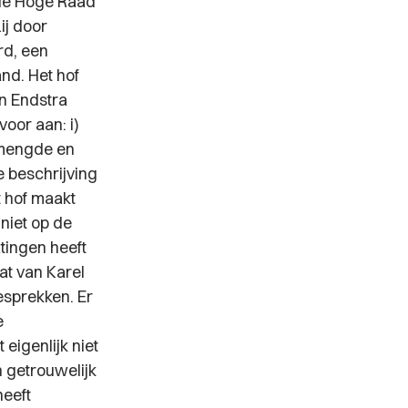
 de Hoge Raad
ij door
rd, een
nd. Het hof
n Endstra
oor aan: i)
n mengde en
e beschrijving
 hof maakt
niet op de
atingen heeft
at van Karel
esprekken. Er
e
eigenlijk niet
 getrouwelijk
heeft