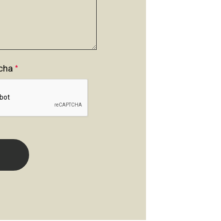
cha
*