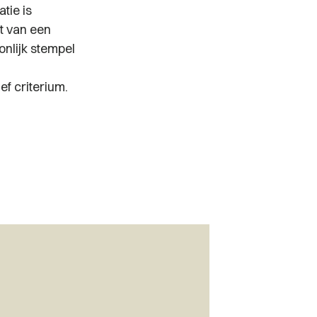
tie is
t van een
onlijk stempel
ef criterium.