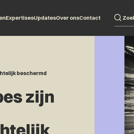
en
Expertises
Updates
Over ons
Contact
chtelijk beschermd
es zijn
htelijk