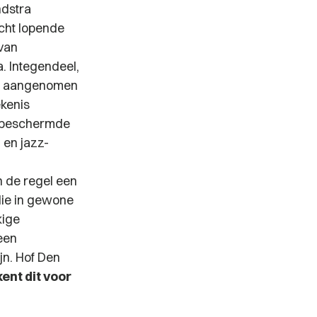
ndstra
echt lopende
van
. Integendeel,
den aangenomen
ekenis
jk beschermde
 en jazz-
n de regel een
die in gewone
kige
een
jn. Hof Den
ent dit voor