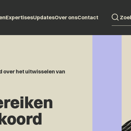
en
Expertises
Updates
Over ons
Contact
 over het uitwisselen van
ereiken
koord