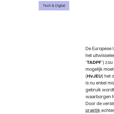
Tech & Digital
De Europese U
het uitwissel
‘
TADPF
’) zo
mogelijk moet
(
HvJEU
) het
is nu enkel mo
gebruik word
waarborgen h
Door de verst
praktijk
echter