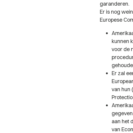
garanderen.
Er is nog wei
Europese Com
Amerikaa
kunnen k
voor de 
procedur
gehouden
Er zal e
European
van hun 
Protecti
Amerikaa
gegevens
aan het d
van Econ