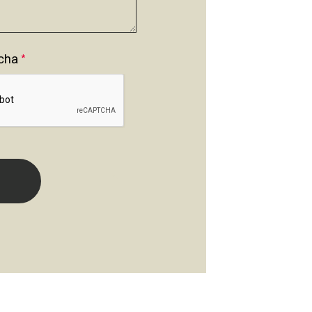
cha
*