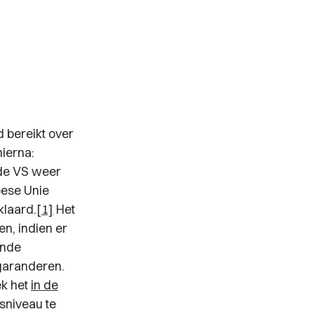
 bereikt over
hierna:
 de VS weer
pese Unie
klaard.
[1]
Het
n, indien er
ende
garanderen.
ek het
in de
sniveau te