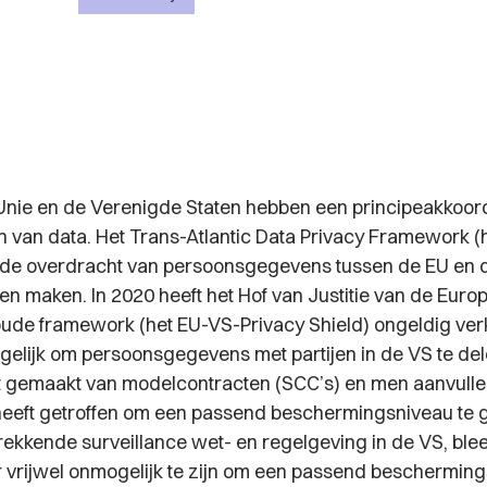
nie en de Verenigde Staten hebben een principeakkoord
en van data. Het Trans-Atlantic Data Privacy Framework (
u de overdracht van persoonsgegevens tussen de EU en
en maken. In 2020 heeft het Hof van Justitie van de Euro
 oude framework (het EU-VS-Privacy Shield) ongeldig ver
gelijk om persoonsgegevens met partijen in de VS te dele
t gemaakt van modelcontracten (SCC’s) en men aanvull
eeft getroffen om een passend beschermingsniveau te 
rekkende surveillance wet- en regelgeving in de VS, ble
 vrijwel onmogelijk te zijn om een passend bescherming