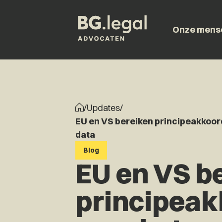
Onze mens
/
Updates
/
EU en VS bereiken principeakkoord
data
Blog
EU en VS b
principeak