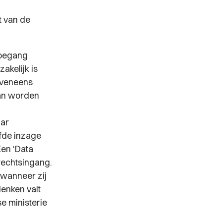
t van de
toegang
akelijk is
 eveneens
kan worden
aar
fde inzage
en ‘
Data
rechtsingang.
 wanneer zij
denken valt
se ministerie