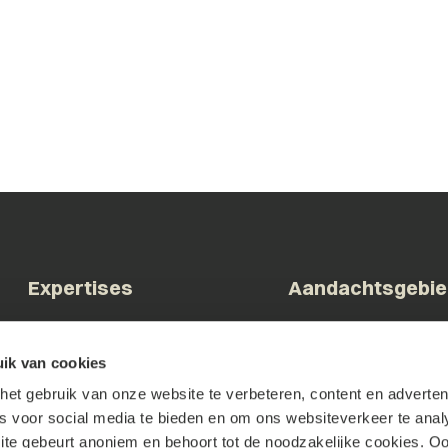
Expertises
Aandachtsgebi
Arbeid & Ontslag
Bestuur & Overheid
ik van cookies
Commerciële contracten
Bouw & Vastgoed
et gebruik van onze website te verbeteren, content en advertent
Corporate & M&A
Brainport & Innovatie
es voor social media te bieden en om ons websiteverkeer te anal
Faillissement &
Familiebedrijven & DG
te gebeurt anoniem en behoort tot de noodzakelijke cookies. O