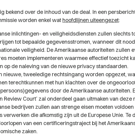
nig bekend over de inhoud van de deal. In een persberich
missie worden enkel wat
hoofdlijnen uiteengezet
:
nse inlichtingen- en veiligheidsdiensten zullen slechts 
rijgen tot bepaalde gegevensstromen, wanneer dit noodz
nationale veiligheid. De Amerikaanse autoriteiten zullen
es moeten implementeren waarmee effectief toezicht 
 op de naleving van de nieuwe privacy standaarden.
en nieuwe, tweeledige rechtsingang worden opgezet, w
en terechtkunnen met hun klachten over de ongeoorloo
(persoons)gegevens door de Amerikaanse autoriteiten. E
on Review Court
’ zal onderdeel gaan uitmaken van deze 
nse bedrijven zullen aan strenge eisen moeten voldoen
 verwerken die afkomstig zijn uit de Europese Unie. Te 
oorlopen van een certificeringstraject bij het Amerikaan
omische zaken.