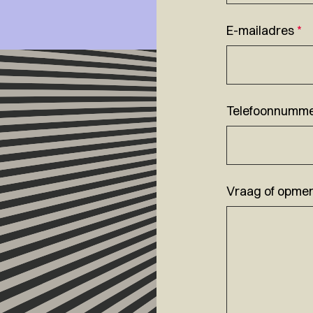
E-mailadres
*
Telefoonnumm
Vraag of opmer