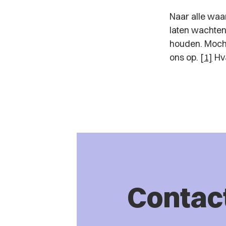
Naar alle waar
laten wachten
houden. Mocht
ons op.
[1]
HvJ
Contac