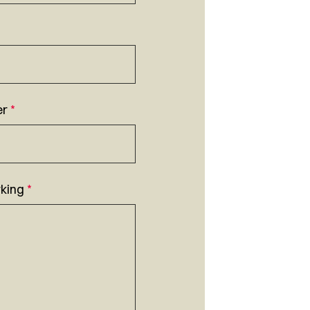
er
*
king
*