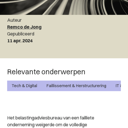
Auteur
Remco de Jong
Gepubliceerd
11 apr. 2024
Relevante onderwerpen
Tech & Digital
Faillissement & Herstructurering
IT & P
Het belastingadviesbureau van een failliete
onderneming weigerde om de volledige