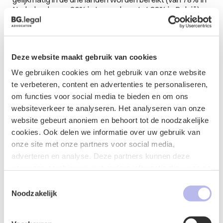
Nederland, over 80% in Luxemburg tot 88% in België).
Van de respondenten weet meer dan 60% bet merk
spontaan te duiden als merk voor waren in verband met
nagelverzorging en 45% onderscheidt bet ook voor
dienstverlening In dat verband.
Deze website maakt gebruik van cookies
We gebruiken cookies om het gebruik van onze website
Dit leidt ertoe dat het hof oordeelt dat op grond van al
te verbeteren, content en advertenties te personaliseren,
deze gegevens moet worden aangenomen dat het
om functies voor social media te bieden en om ons
teken bij bet doelpubliek in de Benelux al
websiteverkeer te analyseren. Het analyseren van onze
onderscheidend vermogen had verkregen toen het in
website gebeurt anoniem en behoort tot de noodzakelijke
november 2012 werd gedeponeerd voor de waren en
cookies. Ook delen we informatie over uw gebruik van
diensten uit de klassen 3, 35 en 44.
onze site met onze partners voor social media,
Het teken wordt alsnog ingeschreven.
adverteren en analyse. Deze partners kunnen deze
gegevens combineren met andere informatie die u aan ze
Hof van beroep Brussel 14 januari 2015, IEF 14608
heeft verstrekt of die ze hebben verzameld op basis van
Toestemmingsselectie
uw gebruik van hun services.
Noodzakelijk
Wat betekent dit voor de praktijk:
- een beroep op inburgering kan slagen maar moet