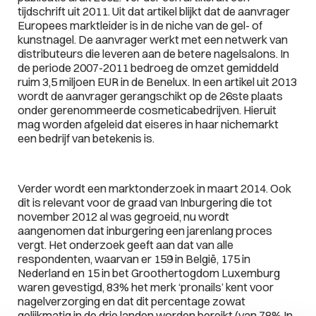
tijdschrift uit 2011. Uit dat artikel blijkt dat de aanvrager
Europees marktleider is in de niche van de gel- of
kunstnagel. De aanvrager werkt met een netwerk van
distributeurs die leveren aan de betere nagelsalons. In
de periode 2007-2011 bedroeg de omzet gemiddeld
ruim 3,5 miljoen EUR in de Benelux. In een artikel uit 2013
wordt de aanvrager gerangschikt op de 26ste plaats
onder gerenommeerde cosmeticabedrijven. Hieruit
mag worden afgeleid dat eiseres in haar nichemarkt
een bedrijf van betekenis is.
Verder wordt een marktonderzoek in maart 2014. Ook
dit is relevant voor de graad van Inburgering die tot
november 2012 al was gegroeid, nu wordt
aangenomen dat inburgering een jarenlang proces
vergt. Het onderzoek geeft aan dat van alle
respondenten, waarvan er 159 in België, 175 in
Nederland en 15 in bet Groothertogdom Luxemburg
waren gevestigd, 83% het merk ‘pronails’ kent voor
nagelverzorging en dat dit percentage zowat
gelijkmatig in de drie landen worden bereikt (van 78% In