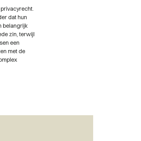
 privacyrecht.
der dat hun
 belangrijk
de zin, terwijl
ssen een
ten met de
complex