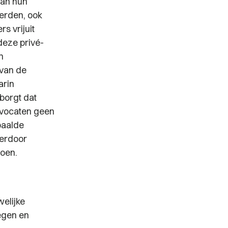
van hun
derden, ook
rs vrijuit
deze privé-
n
 van de
arin
borgt dat
advocaten geen
paalde
ierdoor
oen.
elijke
egen en