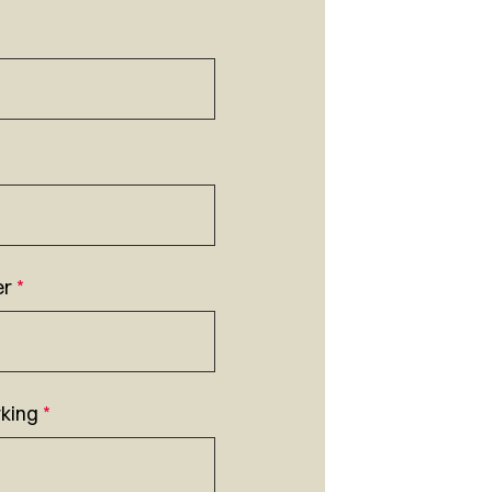
er
*
king
*