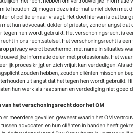
telijken, het recht hebben om vertrouwelijke informatie 
im te houden. Zij mogen deze informatie niet delen met 
hter of politie ernaar vraagt. Het doel hiervan is dat burge
 met hun advocaat, dokter of priester, zonder angst dat 
er tegen hen wordt gebruikt. Het verschoningsrecht is ee
recht in ons rechtsstelsel. Het verschoningsrecht is een
arop
privacy
wordt beschermd, met name in situaties wa
trouwelijke informatie delen met professionals. Het waar
erlijk proces krijgt en zich vrijuit kan verdedigen. Als 
gsplicht zouden hebben, zouden cliënten misschien be
hterhouden uit angst dat het tegen hen wordt gebruikt. H
ten hun werk als raadsman en verdediging niet goed d
 van het verschoningsrecht door het OM
ijn er meerdere gevallen geweest waarin het OM vertrouw
tussen advocaten en hun cliënten in handen heeft gekr