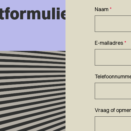
tformulier
Naam
*
E-mailadres
*
Telefoonnumm
Vraag of opmer