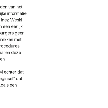
e
nden van het
ke informatie
t Inez Weski
 een eerlijk
 burgers geen
prekken met
procedures
naren deze
een
M echter dat
eginsel” dat
zoals een