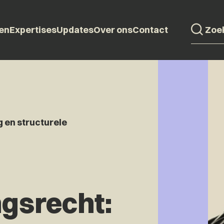
en
Expertises
Updates
Over ons
Contact
 en structurele
gsrecht: