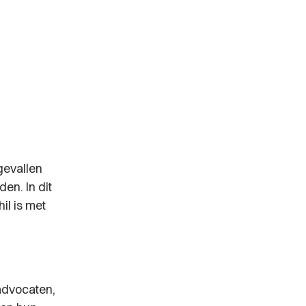
gevallen
en. In dit
il is met
advocaten,