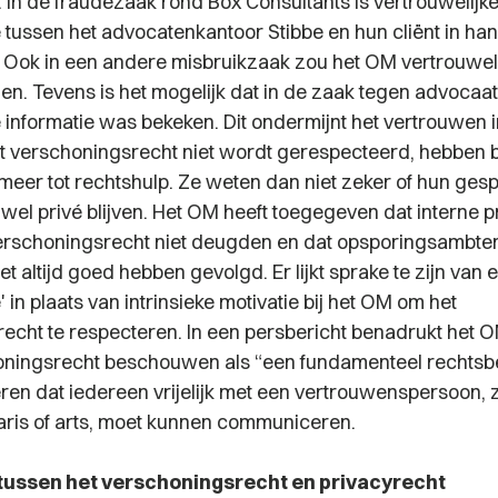
. In de fraudezaak rond Box Consultants is vertrouwelijk
tussen het advocatenkantoor Stibbe en hun cliënt in ha
ok in een andere misbruikzaak zou het OM vertrouwelij
en. Tevens is het mogelijk dat in de zaak tegen advocaa
 informatie was bekeken. Dit ondermijnt het vertrouwen in
et verschoningsrecht niet wordt gerespecteerd, hebben
 meer tot rechtshulp. Ze weten dan niet zeker of hun ges
wel privé blijven. Het OM heeft toegegeven dat interne 
erschoningsrecht niet deugden en dat opsporingsambte
t altijd goed hebben gevolgd. Er lijkt sprake te zijn van 
' in plaats van intrinsieke motivatie bij het OM om het
echt te respecteren. In een persbericht benadrukt het O
honingsrecht beschouwen als “een fundamenteel rechtsb
en dat iedereen vrijelijk met een vertrouwenspersoon, 
aris of arts, moet kunnen communiceren.
 tussen het verschoningsrecht en privacyrecht