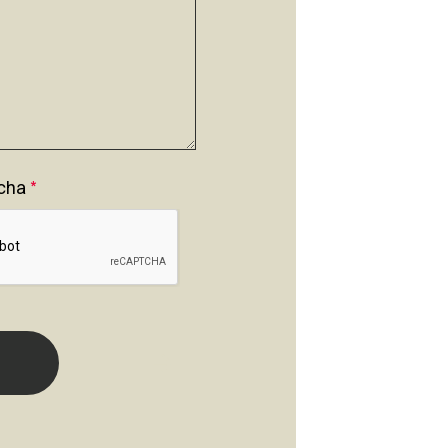
cha
*