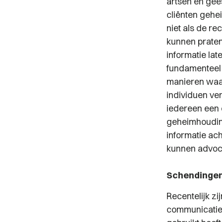
artsen en gees
cliënten gehe
niet als de rec
kunnen praten
informatie lat
fundamenteel 
manieren wa
individuen ver
iedereen een e
geheimhoudin
informatie ac
kunnen advoca
Schendingen
Recentelijk z
communicatie 