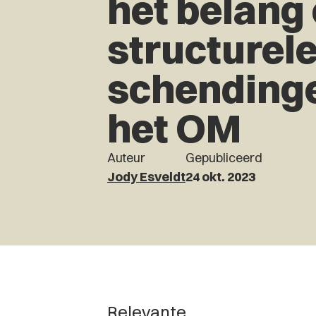
het belang
structurel
schending
het OM
Auteur
Gepubliceerd
Jody Esveldt
24 okt. 2023
Relevante