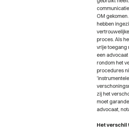
gebruikt heeft
communicatie 
OM gekomen. O
hebben ingezi
vertrouwelijke
proces. Als h
vrije toegang
een advocaat 
rondom het v
procedures nie
'instrumentele
verschoningsr
zij het versc
moet garander
advocaat, not
Het verschil