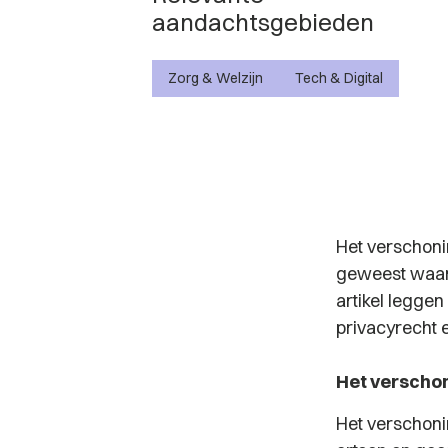
aandachtsgebieden
Zorg & Welzijn
Tech & Digital
Het verschoni
geweest waari
artikel leggen
privacyrecht e
Het verscho
Het verschoni