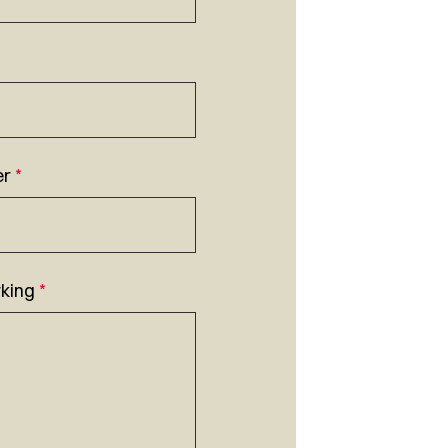
er
*
king
*