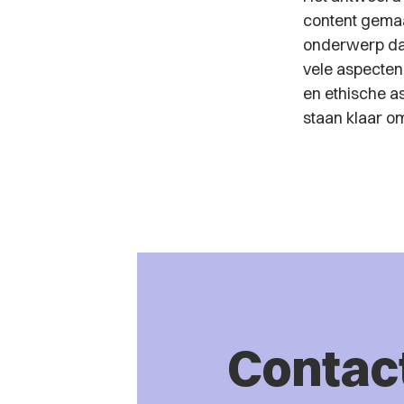
content gemaa
onderwerp dat 
vele aspecten
en ethische a
staan klaar om
Contac