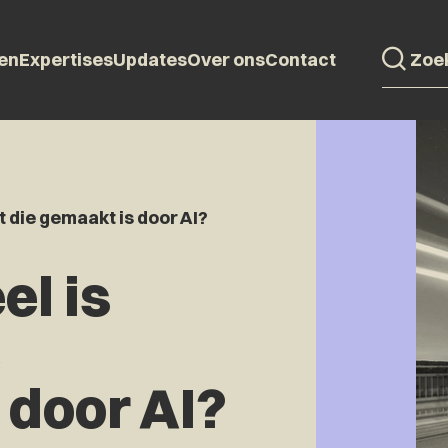
en
Expertises
Updates
Over ons
Contact
t die gemaakt is door AI?
el is
e
 door AI?