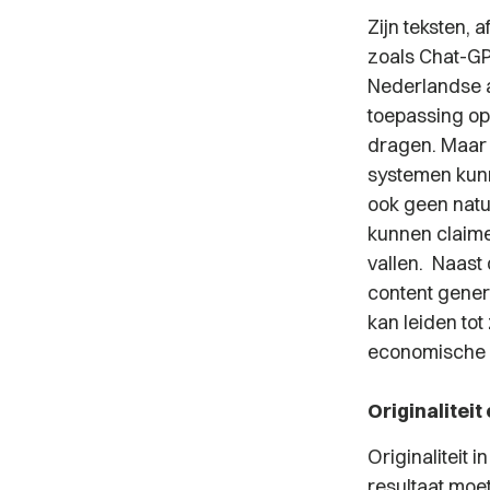
Zijn teksten, 
zoals Chat-GPT
Nederlandse a
toepassing op
dragen. Maar w
systemen kunne
ook geen natu
kunnen claime
vallen.
Naast d
content genere
kan leiden tot
economische i
Originaliteit 
Originaliteit i
resultaat moe