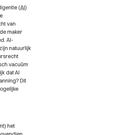
igentie (
AI
)
e
cht van
n de maker
d. AI-
jn natuurlijk
ursrecht
disch vacuüm
jk dat AI
panning? Dit
ogelijke
nt) het
 bovendien