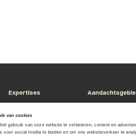
Expertises
Aandachtsgebi
Arbeid & Ontslag
Bestuur & Overheid
ik van cookies
Commerciële contracten
Bouw & Vastgoed
et gebruik van onze website te verbeteren, content en advertent
Corporate & M&A
Brainport & Innovatie
es voor social media te bieden en om ons websiteverkeer te anal
Faillissement &
Familiebedrijven & DG