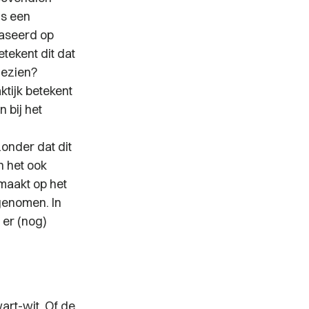
is een
baseerd op
tekent dit dat
gezien?
ktijk betekent
 bij het
u
onder dat dit
n het ook
maakt op het
genomen. In
 er (nog)
wart-wit. Of de