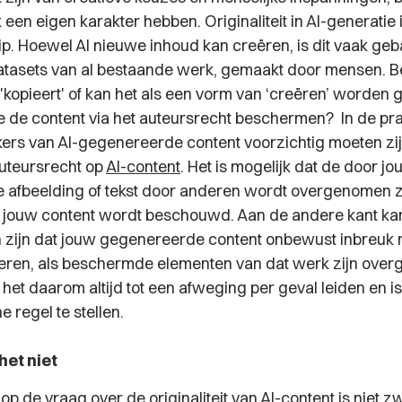
een eigen karakter hebben. Originaliteit in AI-generatie 
p. Hoewel AI nieuwe inhoud kan creëren, is dit vaak ge
atasets van al bestaande werk, gemaakt door mensen. Be
'kopieert' of kan het als een vorm van ‘creëren’ worden 
je de content via het auteursrecht beschermen?
In de pra
kers van AI-gegenereerde content voorzichtig moeten zijn
uteursrecht op
AI-content
. Het is mogelijk dat de door jo
afbeelding of tekst door anderen wordt overgenomen z
p jouw content wordt beschouwd. Aan de andere kant ka
 zijn dat jouw gegenereerde content onbewust inbreuk 
ren, als beschermde elementen van dat werk zijn over
l het daarom altijd tot een afweging per geval leiden en is
 regel te stellen.
het niet
p de vraag over de originaliteit van AI-content is niet z