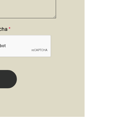
cha
*