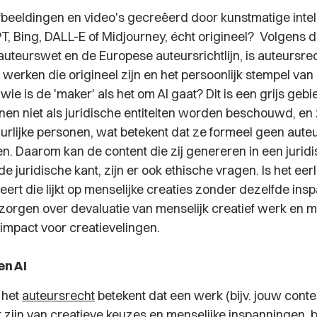
afbeeldingen en video's gecreëerd door kunstmatige intell
, Bing, DALL-E of Midjourney, écht origineel?
Volgens d
uteurswet en de Europese auteursrichtlijn, is auteursre
 werken die origineel zijn en het persoonlijk stempel va
ie is de 'maker' als het om AI gaat? Dit is een grijs gebie
n niet als juridische entiteiten worden beschouwd, en zi
urlijke personen, wat betekent dat ze formeel geen aute
n. Daarom kan de content die zij genereren in een juri
e juridische kant, zijn er ook ethische vragen. Is het eerli
ert die lijkt op menselijke creaties zonder dezelfde ins
 zorgen over devaluatie van menselijk creatief werk en m
mpact voor creatievelingen.
en AI
n het
auteursrecht
betekent dat een werk (bijv. jouw conte
t zijn van creatieve keuzes en menselijke inspanningen,